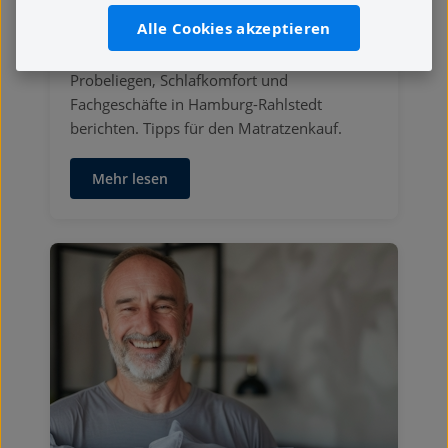
Alle Cookies akzeptieren
Erfahrungen mit Matratzenläden in
Hamburg. Was Kunden über Beratung,
Probeliegen, Schlafkomfort und
Fachgeschäfte in Hamburg-Rahlstedt
berichten. Tipps für den Matratzenkauf.
Mehr lesen