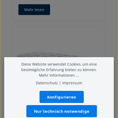
Mehr lesen
Diese Website verwendet Cookies, um eine
bestmögliche Erfahrung bieten zu können.
Mehr Informationen ...
Datenschutz
|
Impressum
Matratzen
Konfigurieren
Erfahrungen mit Matratzenläden
in Hamburg: Worauf Kunden
Nur technisch notwendige
heute wirklich Wert legen
02.07.2026