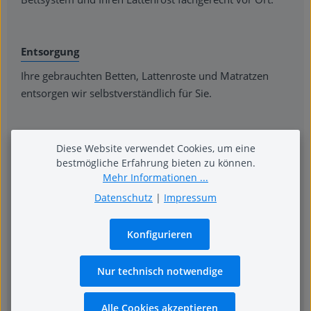
Entsorgung
Ihre gebrauchten Betten, Lattenroste und Matratzen
entsorgen wir selbstverständlich für Sie.
Atelier
Diese Website verwendet Cookies, um eine
bestmögliche Erfahrung bieten zu können.
Im Nähatelier erfüllen wir Ihnen jeden zu nähenden
Mehr Informationen ...
Wunsch. Ob extralange Bettdecken oder dreieckige
Datenschutz
|
Impressum
Kopfkissen - unser Nähservice macht vieles möglich.
Konfigurieren
Geschenkgutscheine
Nur technisch notwendige
Geschenke verpacken wir Ihnen gern liebevoll. Ein
Geschenkgutschein von Betten Huntenburg ist zu jedem
Alle Cookies akzeptieren