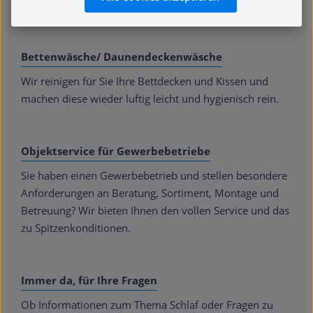
Anlass ein passendes und stilvolles Präsent.
Bettenwäsche/ Daunendeckenwäsche
Wir reinigen für Sie Ihre Bettdecken und Kissen und
machen diese wieder luftig leicht und hygienisch rein.
Objektservice für Gewerbebetriebe
Sie haben einen Gewerbebetrieb und stellen besondere
Anforderungen an Beratung, Sortiment, Montage und
Betreuung? Wir bieten Ihnen den vollen Service und das
zu Spitzenkonditionen.
Immer da, für Ihre Fragen
Ob Informationen zum Thema Schlaf oder Fragen zu