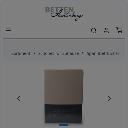
Zum Hauptinhalt springen
Ware
Sortiment
Schönes für Zuhause
Spannbetttücher
Bildergalerie überspringen