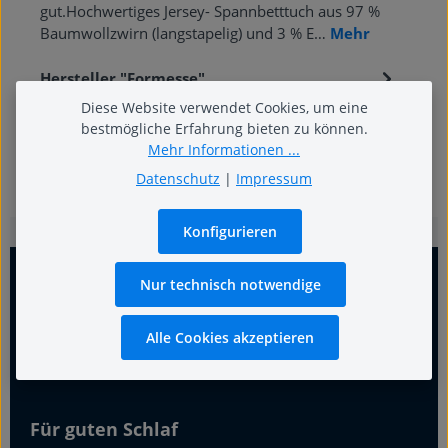
gut.Hochwertiges Jersey- Spannbetttuch aus 97 %
Baumwollzwirn (langstapelig) und 3 % E…
Mehr
Hersteller "Formesse"
Diese Website verwendet Cookies, um eine
bestmögliche Erfahrung bieten zu können.
Mehr Informationen ...
Datenschutz
|
Impressum
Konfigurieren
Nur technisch notwendige
Alle Cookies akzeptieren
Für guten Schlaf