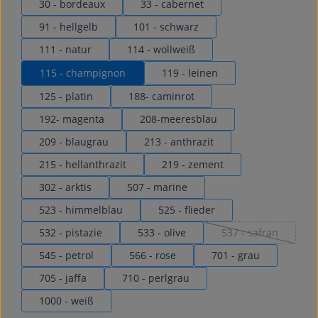
30 - bordeaux
33 - cabernet
91 - hellgelb
101 - schwarz
111 - natur
114 - wollweiß
115 - champignon
119 - leinen
125 - platin
188- caminrot
192- magenta
208-meeresblau
209 - blaugrau
213 - anthrazit
215 - hellanthrazit
219 - zement
302 - arktis
507 - marine
523 - himmelblau
525 - flieder
532 - pistazie
533 - olive
537 - safran
(Diese Option ist 
545 - petrol
566 - rose
701 - grau
705 - jaffa
710 - perlgrau
1000 - weiß