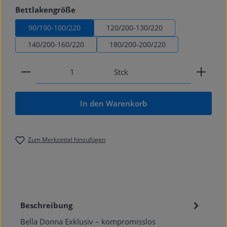
auswählen
Bettlakengröße
90/190-100/220
120/200-130/220
140/200-160/220
180/200-200/220
Produkt Anzahl: Gib den gewünschten Wert ein od
Stck
In den Warenkorb
Zum Merkzettel hinzufügen
Beschreibung
Bella Donna Exklusiv – kompromisslos