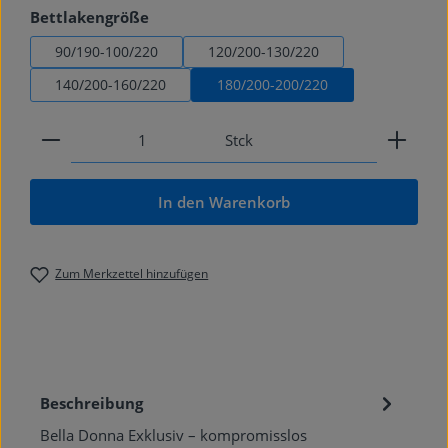
auswählen
Bettlakengröße
90/190-100/220
120/200-130/220
140/200-160/220
180/200-200/220
Produkt Anzahl: Gib den gewünschten Wert ein od
Stck
In den Warenkorb
Zum Merkzettel hinzufügen
Beschreibung
Bella Donna Exklusiv – kompromisslos