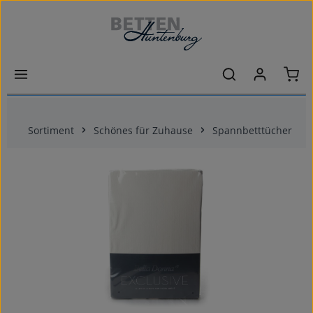
Zum Hauptinhalt springen
Ware
Sortiment
Schönes für Zuhause
Spannbetttücher
Bildergalerie überspringen