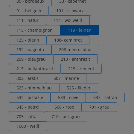
30 - bordeaux
33 - cabernet
91 - hellgelb
101 - schwarz
111 - natur
114 - wollweiß
115 - champignon
119 - leinen
125 - platin
188- caminrot
192- magenta
208-meeresblau
209 - blaugrau
213 - anthrazit
215 - hellanthrazit
219 - zement
302 - arktis
507 - marine
523 - himmelblau
525 - flieder
532 - pistazie
533 - olive
537 - safran
545 - petrol
566 - rose
701 - grau
705 - jaffa
710 - perlgrau
1000 - weiß