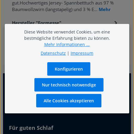
gut.Hochwertiges Jersey- Spannbetttuch aus 97 %
Baumwollzwirn (langstapelig) und 3 % E…
Mehr
Hersteller "Formesse"
Diese Website verwendet Cookies, um eine
bestmögliche Erfahrung bieten zu können.
Mehr Informationen ...
Datenschutz
|
Impressum
Konfigurieren
Nur technisch notwendige
Alle Cookies akzeptieren
Für guten Schlaf