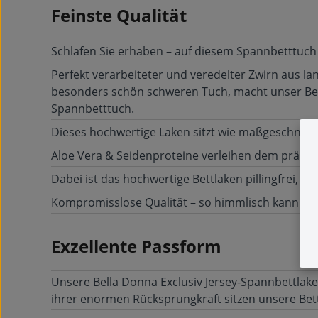
Feinste Qualität
Schlafen Sie erhaben – auf diesem Spannbetttuch 
Perfekt verarbeiteter und veredelter Zwirn aus la
besonders schön schweren Tuch, macht unser Bel
Spannbetttuch.
Dieses hochwertige Laken sitzt wie maßgeschneide
Aloe Vera & Seidenproteine verleihen dem prächti
Dabei ist das hochwertige Bettlaken pillingfrei, f
Kompromisslose Qualität – so himmlisch kann Sch
Exzellente Passform
Unsere Bella Donna Exclusiv Jersey-Spannbettlake
ihrer enormen Rücksprungkraft sitzen unsere Bettt