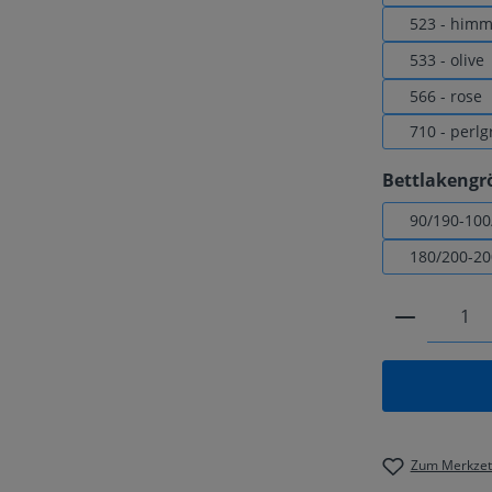
523 - himm
533 - olive
566 - rose
710 - perlg
Bettlakengr
90/190-100
180/200-20
Produkt 
Zum Merkzett