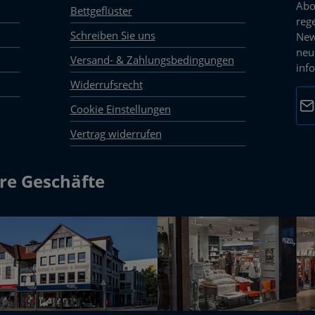
Abo
Bettgeflüster
reg
Schreiben Sie uns
New
neu
Versand- & Zahlungsbedingungen
inf
Widerrufsrecht
E-M
Cookie Einstellungen
Vertrag widerrufen
Dat
Die 
mark
re Geschäfte
Pfli