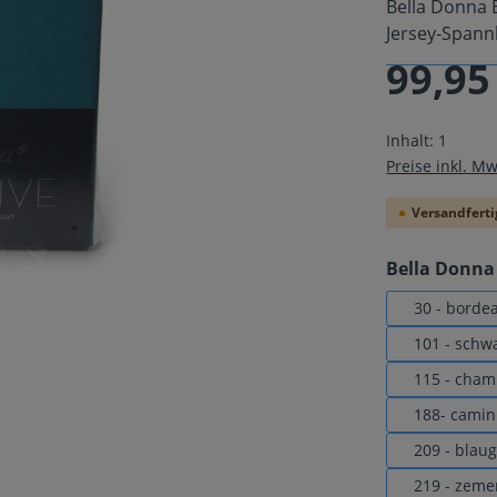
Bella Donna 
Jersey-Spann
99,95
Regulärer Pre
Inhalt:
1
Preise inkl. M
Versandfertig
Bella Donna 
30 - borde
101 - schw
115 - cha
188- camin
209 - blau
219 - zeme