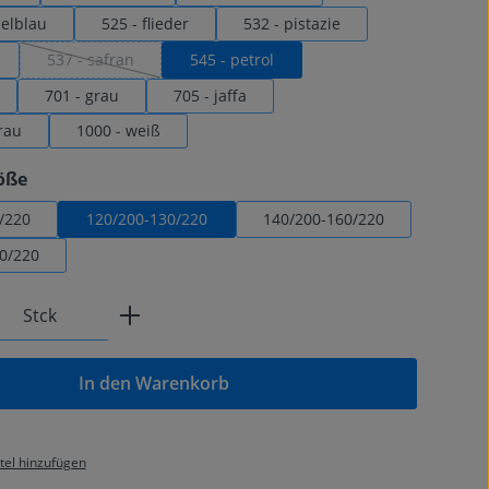
elblau
525 - flieder
532 - pistazie
537 - safran
545 - petrol
(Diese Option ist zurzeit nicht verfügbar.)
701 - grau
705 - jaffa
rau
1000 - weiß
auswählen
öße
/220
120/200-130/220
140/200-160/220
0/220
Anzahl: Gib den gewünschten Wert ein od
Stck
In den Warenkorb
el hinzufügen