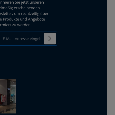
nnieren Sie jetzt unseren
elmäßig erscheinenden
sletter, um rechtzeitig über
e Produkte und Angebote
ormiert zu werden.
ail-Adresse*
enschutz
mit einem Stern (*)
Ich habe die
ierten Felder sind
Datenschutzbestimmungen
chtfelder.
zur Kenntnis genommen und
die
AGB
gelesen und bin mit
ihnen einverstanden.
*