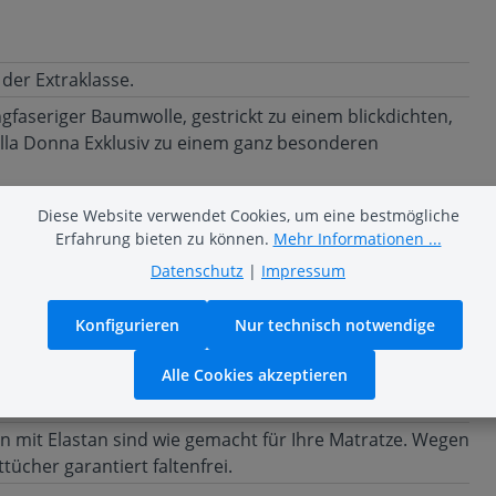
der Extraklasse.
ngfaseriger Baumwolle, gestrickt zu einem blickdichten,
la Donna Exklusiv zu einem ganz besonderen
rt auf jeder Matratze.
Diese Website verwendet Cookies, um eine bestmögliche
Erfahrung bieten zu können.
Mehr Informationen ...
gen Betttuch seine seidige Haptik und herrlichen Glanz.
Datenschutz
|
Impressum
arbecht und außerordentlich langlebig.
lafen sein!
Konfigurieren
Nur technisch notwendige
Alle Cookies akzeptieren
n mit Elastan sind wie gemacht für Ihre Matratze. Wegen
ücher garantiert faltenfrei.