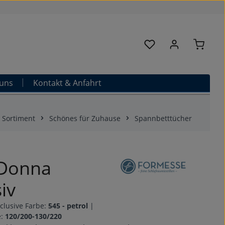
Warenk
Du hast 0 Produkte au
uns
Kontakt & Anfahrt
Sortiment
Schönes für Zuhause
Spannbetttücher
 Donna
iv
clusive Farbe:
545 - petrol
|
e:
120/200-130/220