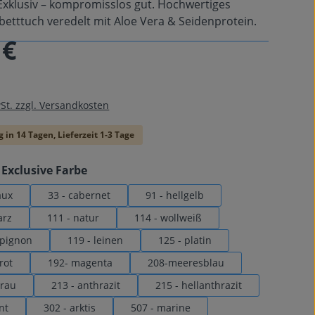
Exklusiv – kompromisslos gut. Hochwertiges
betttuch veredelt mit Aloe Vera & Seidenprotein.
 €
is:
wSt. zzgl. Versandkosten
 in 14 Tagen, Lieferzeit 1-3 Tage
auswählen
Exclusive Farbe
aux
33 - cabernet
91 - hellgelb
arz
111 - natur
114 - wollweiß
mpignon
119 - leinen
125 - platin
rot
192- magenta
208-meeresblau
grau
213 - anthrazit
215 - hellanthrazit
nt
302 - arktis
507 - marine