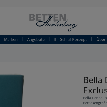
Marken
Angebote
Ihr Schlaf-Konzept
Über 
Bella
Exclus
Bella Donna Ex
Bettlakengröß