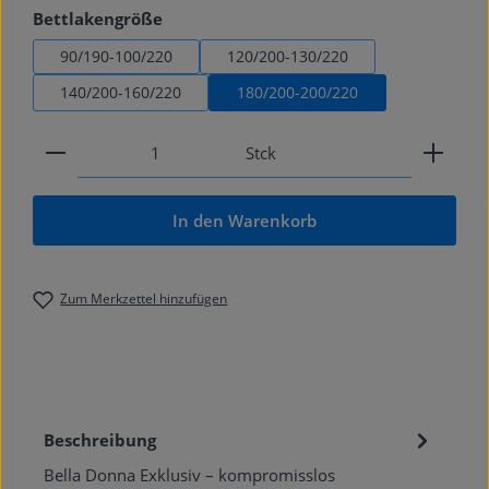
auswählen
Bettlakengröße
90/190-100/220
120/200-130/220
140/200-160/220
180/200-200/220
Produkt Anzahl: Gib den gewünschten Wert ein od
Stck
In den Warenkorb
Zum Merkzettel hinzufügen
Beschreibung
Bella Donna Exklusiv – kompromisslos