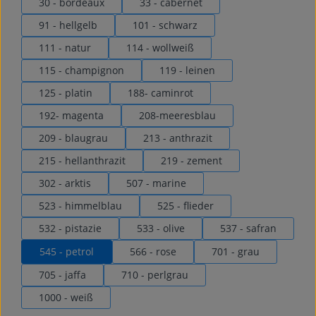
30 - bordeaux
33 - cabernet
91 - hellgelb
101 - schwarz
111 - natur
114 - wollweiß
115 - champignon
119 - leinen
125 - platin
188- caminrot
192- magenta
208-meeresblau
209 - blaugrau
213 - anthrazit
215 - hellanthrazit
219 - zement
302 - arktis
507 - marine
523 - himmelblau
525 - flieder
532 - pistazie
533 - olive
537 - safran
545 - petrol
566 - rose
701 - grau
705 - jaffa
710 - perlgrau
1000 - weiß