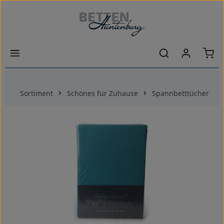
Zum Hauptinhalt springen
Ware
Sortiment
Schönes für Zuhause
Spannbetttücher
Bildergalerie überspringen