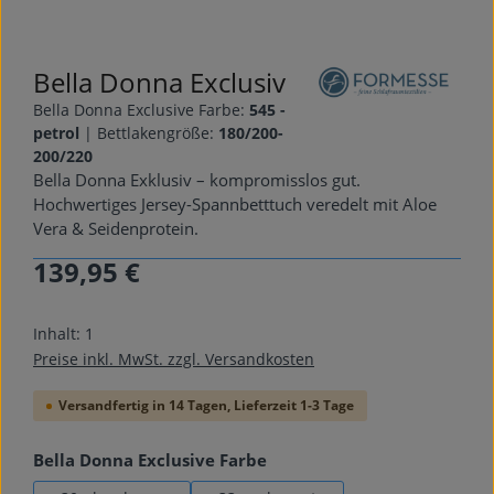
Bella Donna Exclusiv
Bella Donna Exclusive Farbe:
545 -
petrol
|
Bettlakengröße:
180/200-
200/220
Bella Donna Exklusiv – kompromisslos gut.
Hochwertiges Jersey-Spannbetttuch veredelt mit Aloe
Vera & Seidenprotein.
139,95 €
Regulärer Preis:
Inhalt:
1
Preise inkl. MwSt. zzgl. Versandkosten
Versandfertig in 14 Tagen, Lieferzeit 1-3 Tage
auswählen
Bella Donna Exclusive Farbe