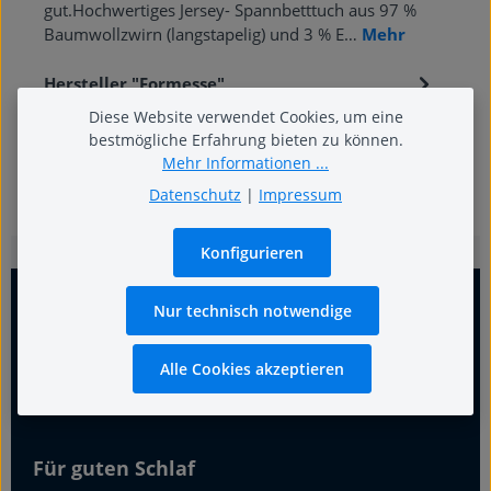
gut.Hochwertiges Jersey- Spannbetttuch aus 97 %
Baumwollzwirn (langstapelig) und 3 % E…
Mehr
Hersteller "Formesse"
Diese Website verwendet Cookies, um eine
bestmögliche Erfahrung bieten zu können.
Mehr Informationen ...
Datenschutz
|
Impressum
Konfigurieren
Nur technisch notwendige
Alle Cookies akzeptieren
Für guten Schlaf