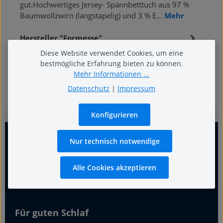
gut.Hochwertiges Jersey- Spannbetttuch aus 97 %
Baumwollzwirn (langstapelig) und 3 % E…
Mehr
Hersteller "Formesse"
Diese Website verwendet Cookies, um eine
bestmögliche Erfahrung bieten zu können.
Mehr Informationen ...
Datenschutz
|
Impressum
Konfigurieren
Nur technisch notwendige
Alle Cookies akzeptieren
Für guten Schlaf