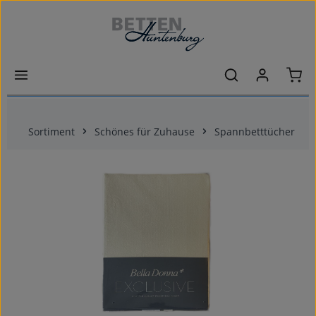
Zum Hauptinhalt springen
Ware
Sortiment
Schönes für Zuhause
Spannbetttücher
Bildergalerie überspringen