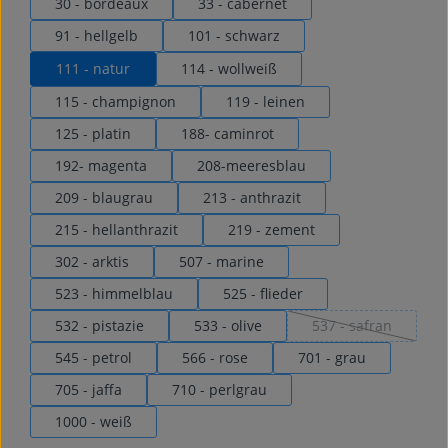
30 - bordeaux
33 - cabernet
91 - hellgelb
101 - schwarz
111 - natur
114 - wollweiß
115 - champignon
119 - leinen
125 - platin
188- caminrot
192- magenta
208-meeresblau
209 - blaugrau
213 - anthrazit
215 - hellanthrazit
219 - zement
302 - arktis
507 - marine
523 - himmelblau
525 - flieder
532 - pistazie
533 - olive
537 - safran
(Diese Option ist 
545 - petrol
566 - rose
701 - grau
705 - jaffa
710 - perlgrau
1000 - weiß