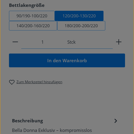
auswählen
Bettlakengröße
90/190-100/220
120/200-130/220
140/200-160/220
180/200-200/220
Produkt Anzahl: Gib den gewünschten Wert ein od
Stck
In den Warenkorb
Zum Merkzettel hinzufügen
Beschreibung
Bella Donna Exklusiv – kompromisslos