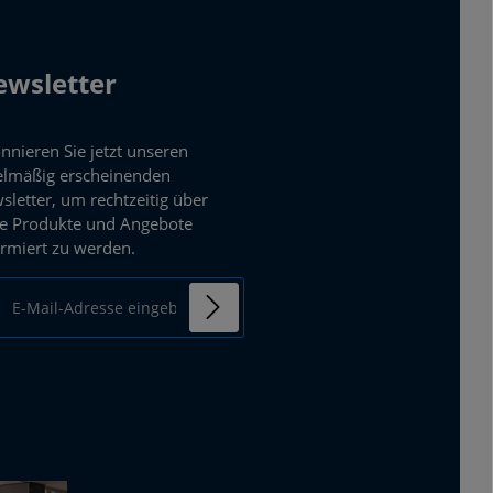
wsletter
nnieren Sie jetzt unseren
elmäßig erscheinenden
sletter, um rechtzeitig über
e Produkte und Angebote
ormiert zu werden.
ail-Adresse*
enschutz
mit einem Stern (*)
Ich habe die
ierten Felder sind
Datenschutzbestimmungen
chtfelder.
zur Kenntnis genommen und
die
AGB
gelesen und bin mit