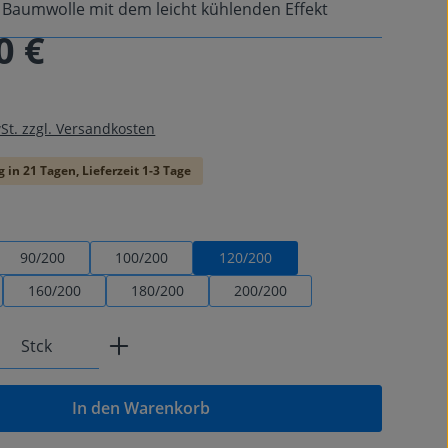
r Baumwolle mit dem leicht kühlenden Effekt
0 €
is:
wSt. zzgl. Versandkosten
 in 21 Tagen, Lieferzeit 1-3 Tage
swählen
90/200
100/200
120/200
160/200
180/200
200/200
Anzahl: Gib den gewünschten Wert ein od
Stck
In den Warenkorb