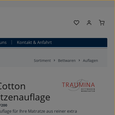
Warenk
Du hast 0 Produkte au
uns
Kontakt & Anfahrt
Sortiment
Bettwaren
Auflagen
Cotton
tzenauflage
/200
flage für Ihre Matratze aus reiner extra