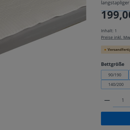
langstaplige
199,0
Regulärer Pre
Inhalt:
1
Preise inkl. M
Versandfertig
au
Bettgröße
90/190
140/200
Produkt 