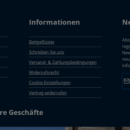
Informationen
Ne
Abo
Bettgeflüster
reg
Schreiben Sie uns
New
neu
Versand- & Zahlungsbedingungen
inf
Widerrufsrecht
E-M
Cookie Einstellungen
Vertrag widerrufen
Dat
Die 
mark
re Geschäfte
Pfli