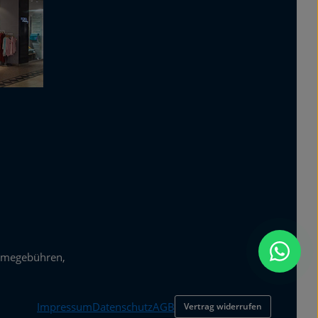
ihnen einverstanden.
*
hmegebühren,
Impressum
Datenschutz
AGB
Vertrag widerrufen