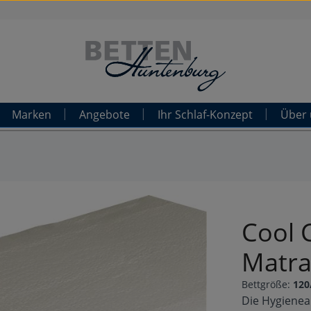
Marken
Angebote
Ihr Schlaf-Konzept
Über 
Cool 
Matra
Bettgröße:
120
Die Hygieneau