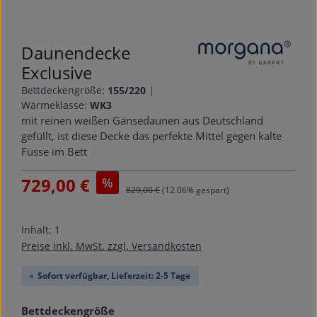
Daunendecke
Exclusive
Bettdeckengröße:
155/220
|
Wärmeklasse:
WK3
mit reinen weißen Gänsedaunen aus Deutschland
gefüllt, ist diese Decke das perfekte Mittel gegen kalte
Füsse im Bett
Verkaufspreis:
729,00 €
%
Regulärer Preis:
829,00 €
(12.06% gespart)
Inhalt:
1
Preise inkl. MwSt. zzgl. Versandkosten
Sofort verfügbar, Lieferzeit: 2-5 Tage
auswählen
Bettdeckengröße