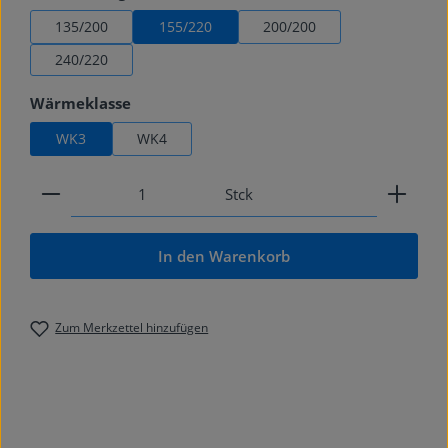
135/200
155/220
200/200
240/220
auswählen
Wärmeklasse
WK3
WK4
Produkt Anzahl: Gib den gewünschten Wert ein od
Stck
In den Warenkorb
Zum Merkzettel hinzufügen