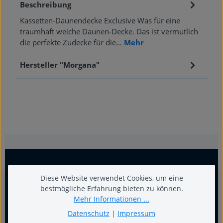
Beschreibung
Kassetten-Daunendecke Exclusive Was für eine
traumhaft weiche Daunen-Decke. Das ist vermutlich
die perfekte Zudecke für die…
Mehr
Hersteller "Morgana"
Diese Website verwendet Cookies, um eine
bestmögliche Erfahrung bieten zu können.
Mehr Informationen ...
Datenschutz
|
Impressum