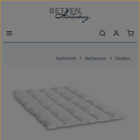
Zum Hauptinhalt springen
Ware
Sortiment
Bettwaren
Decken
Bildergalerie überspringen