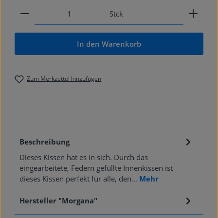
Produkt Anzahl: Gib den gewünschten Wert ein od
Stck
In den Warenkorb
Zum Merkzettel hinzufügen
Beschreibung
Dieses Kissen hat es in sich. Durch das
eingearbeitete, Federn gefüllte Innenkissen ist
dieses Kissen perfekt für alle, den…
Mehr
Hersteller "Morgana"