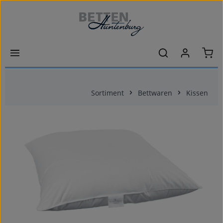
Zum Hauptinhalt springen
Ware
Sortiment
Bettwaren
Kissen
Bildergalerie überspringen