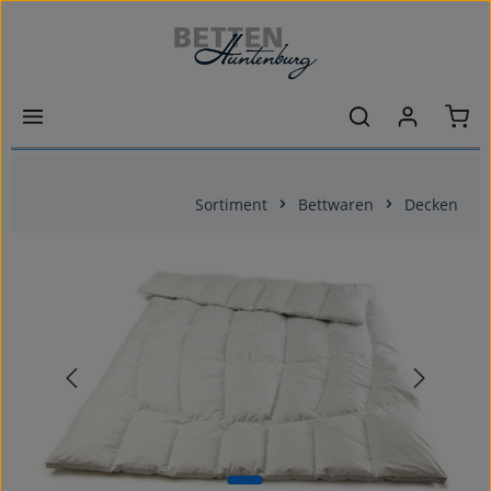
Zum Hauptinhalt springen
Ware
Sortiment
Bettwaren
Decken
Bildergalerie überspringen