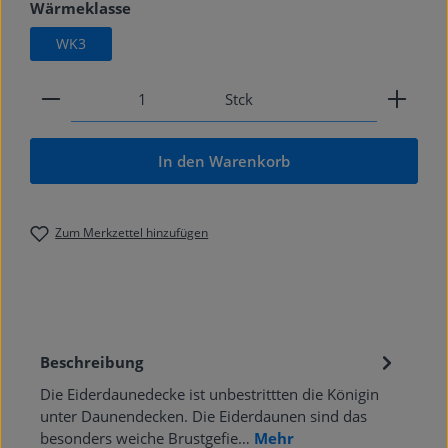
auswählen
Wärmeklasse
WK3
Produkt Anzahl: Gib den gewünschten Wert ein od
Stck
In den Warenkorb
Zum Merkzettel hinzufügen
Beschreibung
Die Eiderdaunedecke ist unbestrittten die Königin
unter Daunendecken. Die Eiderdaunen sind das
besonders weiche Brustgefie…
Mehr