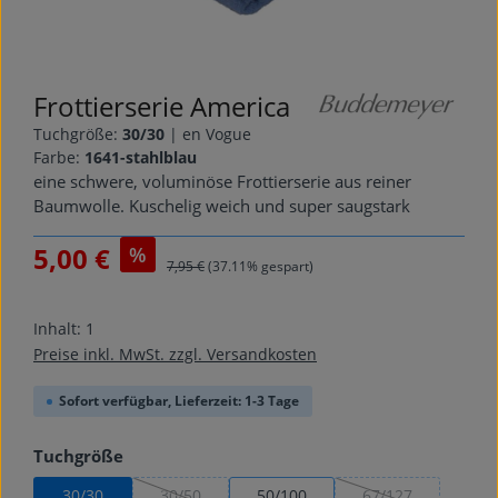
Frottierserie America
Tuchgröße:
30/30
|
en Vogue
Farbe:
1641-stahlblau
eine schwere, voluminöse Frottierserie aus reiner
Baumwolle. Kuschelig weich und super saugstark
Verkaufspreis:
5,00 €
%
Regulärer Preis:
7,95 €
(37.11% gespart)
Inhalt:
1
Preise inkl. MwSt. zzgl. Versandkosten
Sofort verfügbar, Lieferzeit: 1-3 Tage
auswählen
Tuchgröße
30/30
30/50
50/100
67/127