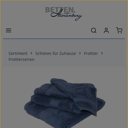
Zum Hauptinhalt springen
Ware
Sortiment
Schönes für Zuhause
Frottier
Frottierserien
Bildergalerie überspringen