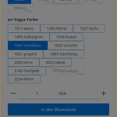
(Diese Option ist zurzeit nicht verfügbar.)
(Diese Option ist z
90/160
(Diese Option ist zurzeit nicht verfügbar.)
auswählen
en Vogue Farbe
1011-weiss
1280-Petrol
1327-lachs
1495-Salbeigrün
1534-braun
1641-stahlblau
1820-schiefer
1821-graphit
1883-Nachtblau
3003-terra
3025-tabak
3185-Senfgelb
3208-graublau
(Diese Option ist zurzeit nicht verfü
3254-Platin
Produkt Anzahl: Gib den gewünschten Wert ein od
Stck
In den Warenkorb