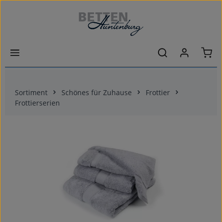
Zum Hauptinhalt springen
Ware
Sortiment
Schönes für Zuhause
Frottier
Frottierserien
Bildergalerie überspringen