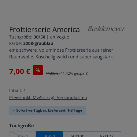
Frottierserie America
Tuchgröße:
30/50
|
en Vogue
Farbe:
3208-graublau
eine schwere, voluminöse Frottierserie aus reiner
Baumwolle. Kuschelig weich und super saugstark
Verkaufspreis:
7,00 €
%
Regulärer Preis:
11,95 €
(41.42% gespart)
Inhalt:
1
Preise inkl. MwSt. zzgl. Versandkosten
Sofort verfügbar, Lieferzeit: 1-3 Tage
auswählen
Tuchgröße
30/30
30/50
50/100
67/127