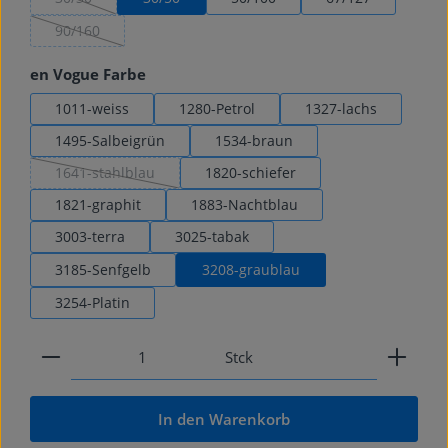
(Diese Option ist zurzeit nicht verfügbar.)
90/160
(Diese Option ist zurzeit nicht verfügbar.)
auswählen
en Vogue Farbe
1011-weiss
1280-Petrol
1327-lachs
1495-Salbeigrün
1534-braun
1641-stahlblau
1820-schiefer
(Diese Option ist zurzeit nicht verfügbar.)
1821-graphit
1883-Nachtblau
3003-terra
3025-tabak
3185-Senfgelb
3208-graublau
3254-Platin
Produkt Anzahl: Gib den gewünschten Wert ein od
Stck
In den Warenkorb