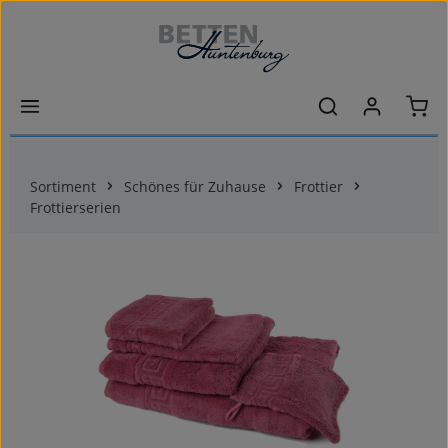
Zum Hauptinhalt springen
Ware
Sortiment
Schönes für Zuhause
Frottier
Frottierserien
Bildergalerie überspringen