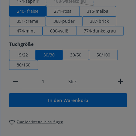
174-saphir
188-wasserblau
(Diese Option ist zurzeit nicht verfügbar
240- fraise
271-rosa
315-melba
351-creme
368-puder
387-brick
474-mint
600-weiß
774-dunkelgrau
auswählen
Tuchgröße
15/22
30/30
30/50
50/100
80/160
Produkt Anzahl: Gib den gewünschten Wert ein od
Stck
In den Warenkorb
Zum Merkzettel hinzufügen