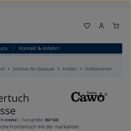
Warenk
Du hast 0 Produkte au
uns
Kontakt & Anfahrt
ent
Schönes für Zuhause
Frottier
Frottierserien
iertuch
sse
51-creme
|
Tuchgröße:
80/160
che Frottiertuch mit der markanten