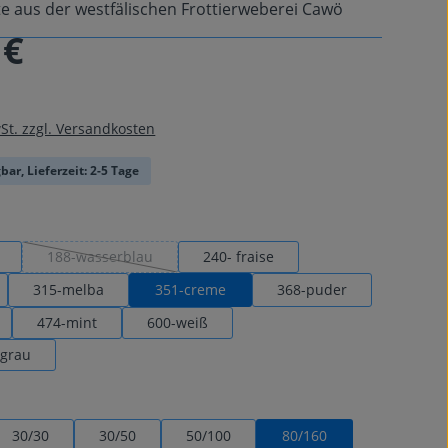
 aus der westfälischen Frottierweberei Cawö
 €
is:
wSt. zzgl. Versandkosten
bar, Lieferzeit: 2-5 Tage
auswählen
188-wasserblau
240- fraise
(Diese Option ist zurzeit nicht verfügbar.)
315-melba
351-creme
368-puder
474-mint
600-weiß
lgrau
uswählen
30/30
30/50
50/100
80/160