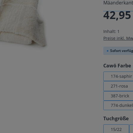
Mäanderkante
42,95
Regulärer Pre
Inhalt:
1
Preise inkl. M
Sofort verfüg
Cawö Farbe
174-saphir
271-rosa
387-brick
774-dunke
a
Tuchgröße
15/22