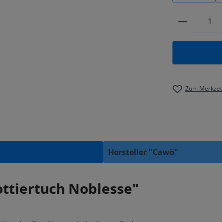
Produkt 
Zum Merkzett
Hersteller "Cawö"
ttiertuch Noblesse"