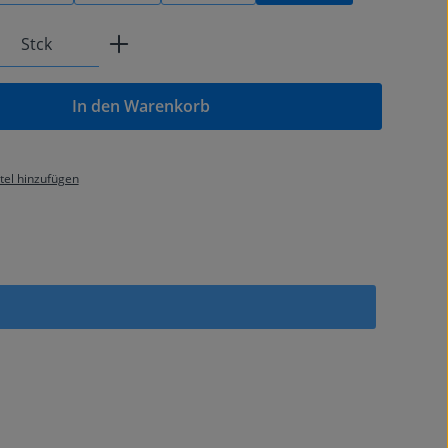
Anzahl: Gib den gewünschten Wert ein od
Stck
In den Warenkorb
el hinzufügen