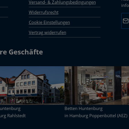
Versand- & Zahlungsbedingungen
inf
Widerrufsrecht
E-M
Cookie Einstellungen
Vertrag widerrufen
Dat
Die 
mark
re Geschäfte
Pfli
Huntenburg
Betten Huntenburg
rg Rahlstedt
in Hamburg Poppenbüttel (AEZ)