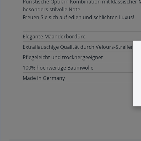
Puristische Optik in Kombination mit klassischer
besonders stilvolle Note.
Freuen Sie sich auf edlen und schlichten Luxus!
Elegante Mäanderbordüre
Extraflauschige Qualität durch Velours-Streifen
Pflegeleicht und trocknergeeignet
100% hochwertige Baumwolle
Made in Germany