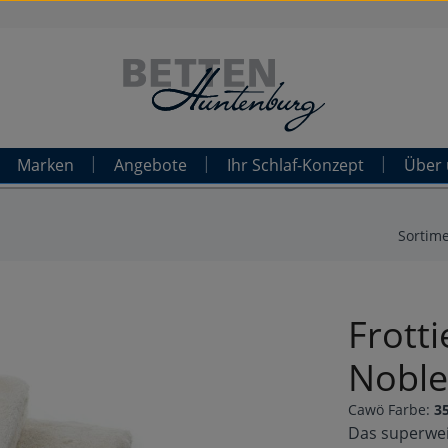
Marken
Angebote
Ihr Schlaf-Konzept
Über 
Sortim
Frott
Noble
Cawö Farbe:
3
Das superwei