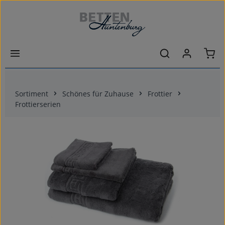
Zum Hauptinhalt springen
Ware
Sortiment
Schönes für Zuhause
Frottier
Frottierserien
Bildergalerie überspringen