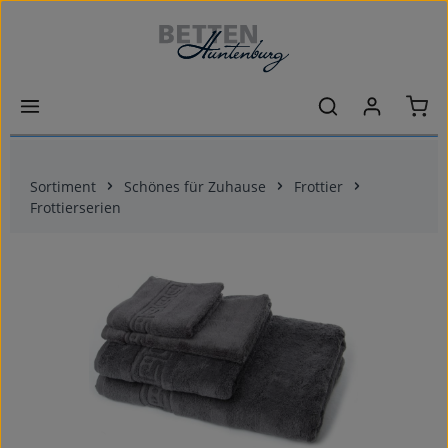
Zum Hauptinhalt springen
Ware
Sortiment
Schönes für Zuhause
Frottier
Frottierserien
Bildergalerie überspringen