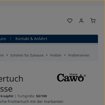
Warenk
Du hast 0 Produkte au
uns
Kontakt & Anfahrt
ent
Schönes für Zuhause
Frottier
Frottierserien
iertuch
sse
74-saphir
|
Tuchgröße:
50/100
che Frottiertuch mit der markanten