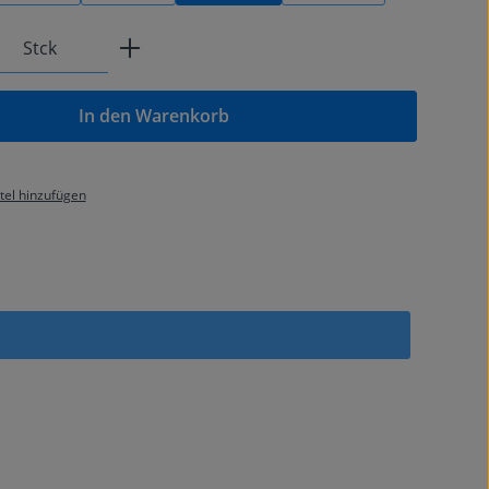
Anzahl: Gib den gewünschten Wert ein od
Stck
In den Warenkorb
el hinzufügen