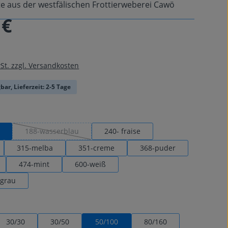
 aus der westfälischen Frottierweberei Cawö
 €
is:
wSt. zzgl. Versandkosten
bar, Lieferzeit: 2-5 Tage
auswählen
188-wasserblau
240- fraise
(Diese Option ist zurzeit nicht verfügbar.)
315-melba
351-creme
368-puder
474-mint
600-weiß
lgrau
uswählen
30/30
30/50
50/100
80/160
ion ist zurzeit nicht verfügbar.)