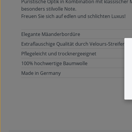
Puristische Optik in Kombination mit klassischer
besonders stilvolle Note.
Freuen Sie sich auf edlen und schlichten Luxus!
Elegante Mäanderbordüre
Extraflauschige Qualität durch Velours-Streifen
Pflegeleicht und trocknergeeignet
100% hochwertige Baumwolle
Made in Germany