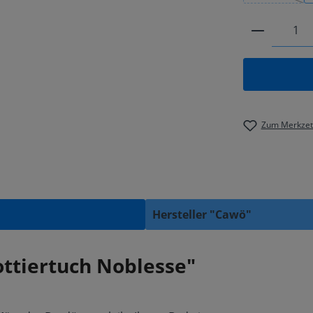
Produkt 
Zum Merkzett
Hersteller "Cawö"
ttiertuch Noblesse"