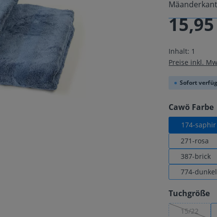
Mäanderkante
15,95
Regulärer Pre
Inhalt:
1
Preise inkl. M
Sofort verfüg
Cawö Farbe
174-saphir
271-rosa
387-brick
774-dunke
a
Tuchgröße
15/22
(Diese Opt