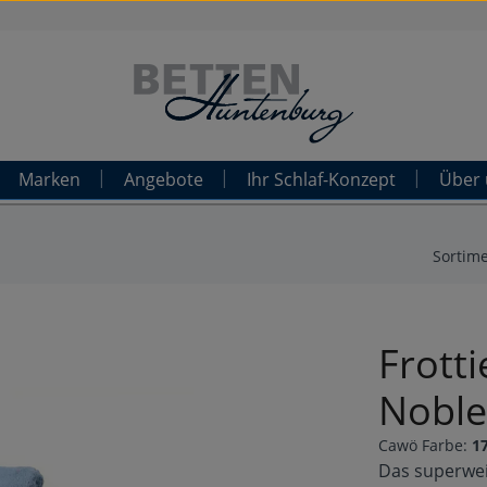
Marken
Angebote
Ihr Schlaf-Konzept
Über 
Sortim
Frott
Noble
Cawö Farbe:
1
Das superwei