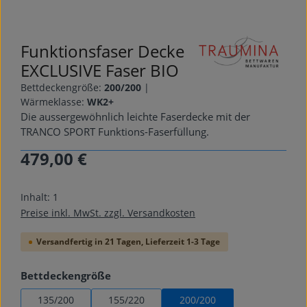
Funktionsfaser Decke
EXCLUSIVE Faser BIO
Bettdeckengröße:
200/200
|
Wärmeklasse:
WK2+
Die aussergewöhnlich leichte Faserdecke mit der
TRANCO SPORT Funktions-Faserfüllung.
479,00 €
Regulärer Preis:
Inhalt:
1
Preise inkl. MwSt. zzgl. Versandkosten
Versandfertig in 21 Tagen, Lieferzeit 1-3 Tage
auswählen
Bettdeckengröße
135/200
155/220
200/200