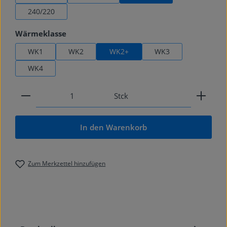
240/220
auswählen
Wärmeklasse
WK1
WK2
WK2+
WK3
WK4
Produkt Anzahl: Gib den gewünschten Wert ein od
Stck
In den Warenkorb
Zum Merkzettel hinzufügen