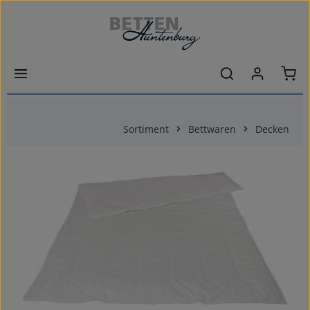
Zum Hauptinhalt springen
Ware
Sortiment
Bettwaren
Decken
Bildergalerie überspringen