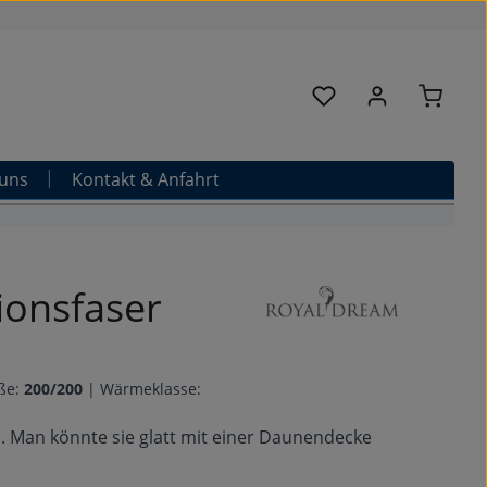
Warenk
Du hast 0 Produkte au
uns
Kontakt & Anfahrt
ionsfaser
ße:
200/200
|
Wärmeklasse:
. Man könnte sie glatt mit einer Daunendecke