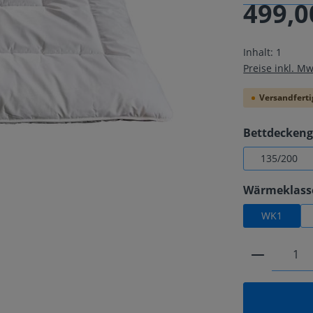
499,0
Regulärer Pre
Inhalt:
1
Preise inkl. M
Versandfertig
Bettdecken
135/200
Wärmeklass
WK1
Produkt 