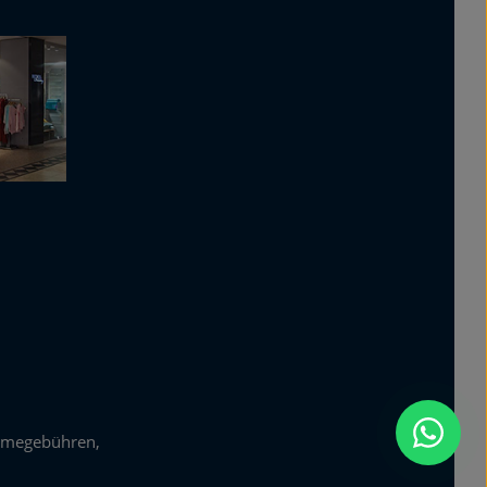
zur Kenntnis genommen und
die
AGB
gelesen und bin mit
ihnen einverstanden.
*
hmegebühren,