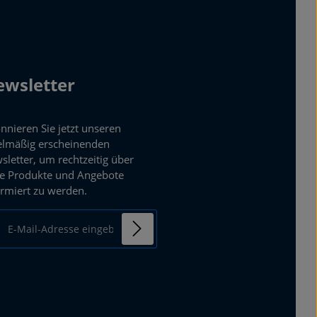
wsletter
nnieren Sie jetzt unseren
elmäßig erscheinenden
sletter, um rechtzeitig über
e Produkte und Angebote
ormiert zu werden.
ail-Adresse*
enschutz
mit einem Stern (*)
Ich habe die
ierten Felder sind
Datenschutzbestimmungen
chtfelder.