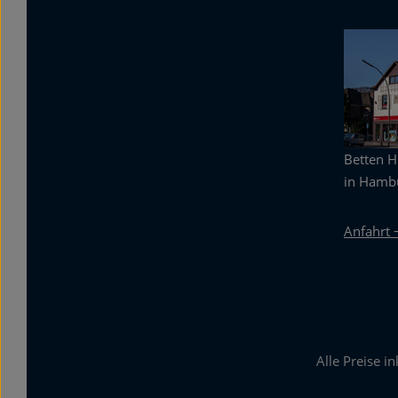
Betten 
in Hambu
Anfahrt 
Alle Preise i