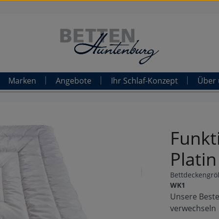
Marken
Angebote
Ihr Schlaf-Konzept
Über 
Funkt
Platin
Bettdeckengrö
WK1
Unsere Beste
verwechseln