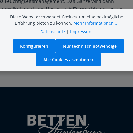
les Feuchtigkeitsmanagement. Das Ganze wird dann
mwolle. Und da die Decke bei 60°C waschbar ist, ist sie
Diese Website verwendet Cookies, um eine bestmögliche
Erfahrung bieten zu können.
Mehr Informationen ...
Datenschutz
|
Impressum
Konfigurieren
Nur technisch notwendige
Alle Cookies akzeptieren