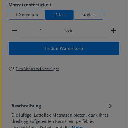
auswählen
Matratzenfestigkeit
H2 medium
H3 fest
H4 xfest
Produkt Anzahl: Gib den gewünschten Wert ein od
Stck
In den Warenkorb
Zum Merkzettel hinzufügen
Beschreibung
Die luftige Lattoflex-Matratzen bieten, dank ihres
dreilagig aufgebauten Kerns, ein perfektes
Liegeerlebnis. Dabei sorgt di…
Mehr