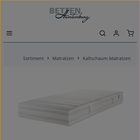
Zum Hauptinhalt springen
Ware
Sortiment
Matratzen
Kaltschaum-Matratzen
Bildergalerie überspringen