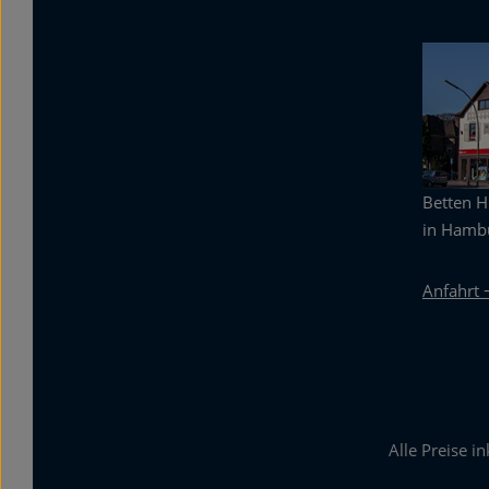
Betten 
in Hambu
Anfahrt 
Alle Preise i