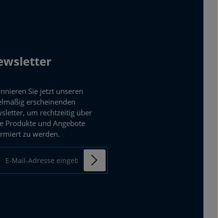
wsletter
nnieren Sie jetzt unseren
elmäßig erscheinenden
sletter, um rechtzeitig über
e Produkte und Angebote
ormiert zu werden.
ail-Adresse*
enschutz
mit einem Stern (*)
Ich habe die
ierten Felder sind
Datenschutzbestimmungen
chtfelder.