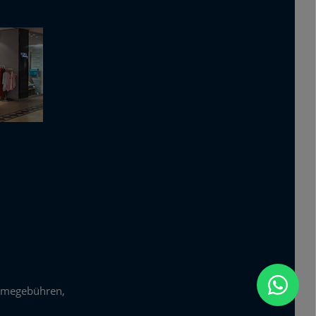
zur Kenntnis genommen und
die
AGB
gelesen und bin mit
ihnen einverstanden.
*
hmegebühren,