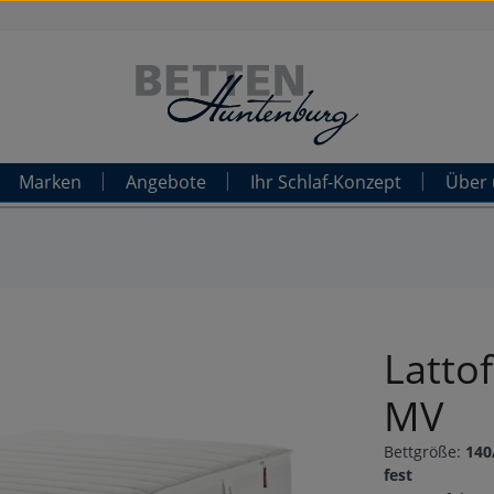
Marken
Angebote
Ihr Schlaf-Konzept
Über 
Latto
MV
Bettgröße:
140
fest