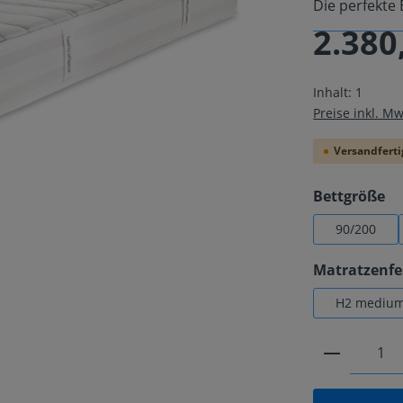
Die perfekte 
2.380
Regulärer Pre
Inhalt:
1
Preise inkl. M
Versandfertig
au
Bettgröße
90/200
Matratzenfe
H2 mediu
Produkt 