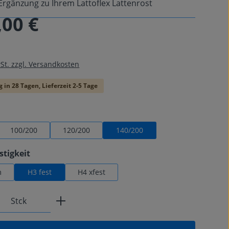
Ergänzung zu Ihrem Lattoflex Lattenrost
,00 €
is:
wSt. zzgl. Versandkosten
 in 28 Tagen, Lieferzeit 2-5 Tage
swählen
100/200
120/200
140/200
auswählen
stigkeit
m
H3 fest
H4 xfest
Anzahl: Gib den gewünschten Wert ein od
Stck