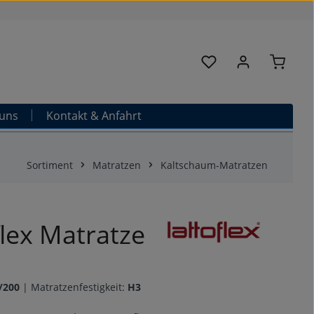
Warenk
Du hast 0 Produkte au
uns
Kontakt & Anfahrt
Sortiment
Matratzen
Kaltschaum-Matratzen
flex Matratze
/200
|
Matratzenfestigkeit:
H3