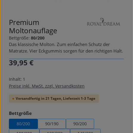
Premium
Moltonauflage
Bettgröße:
80/200
Das klassische Molton. Zum einfachen Schutz der
Matratze. Vier Eckgummis sorgen für den richtigen Halt.
39,95 €
Regulärer Preis:
Inhalt:
1
Preise inkl. MwSt. zzgl. Versandkosten
Versandfertig in 21 Tagen, Lieferzeit 1-3 Tage
auswählen
Bettgröße
80/200
90/190
90/200