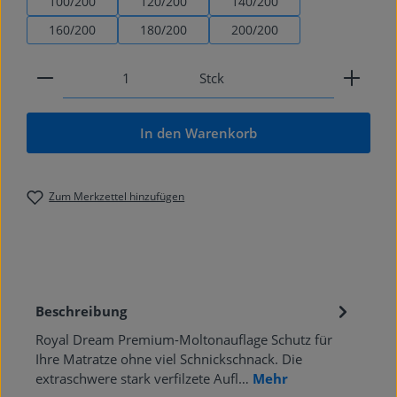
100/200
120/200
140/200
160/200
180/200
200/200
Produkt Anzahl: Gib den gewünschten Wert ein od
Stck
In den Warenkorb
Zum Merkzettel hinzufügen
Beschreibung
Royal Dream Premium-Moltonauflage Schutz für
Ihre Matratze ohne viel Schnickschnack. Die
extraschwere stark verfilzete Aufl…
Mehr