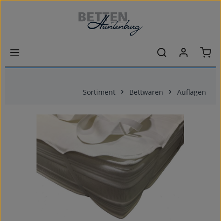
Zum Hauptinhalt springen
Ware
Sortiment
Bettwaren
Auflagen
Bildergalerie überspringen