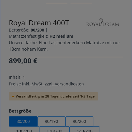
Royal Dream 400T
Bettgröße:
80/200
|
Matratzenfestigkeit:
H2 medium
Unsere flache. Eine Taschenfederkern Matratze mit nur
18cm hohem Kern.
899,00 €
Regulärer Preis:
Inhalt:
1
Preise inkl. MwSt. zzgl. Versandkosten
Versandfertig in 28 Tagen, Lieferzeit 1-3 Tage
auswählen
Bettgröße
80/200
90/190
90/200
100/200
120/200
140/200