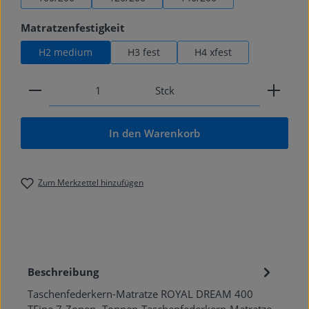
auswählen
Matratzenfestigkeit
H2 medium
H3 fest
H4 xfest
Produkt Anzahl: Gib den gewünschten Wert ein od
Stck
In den Warenkorb
Zum Merkzettel hinzufügen
Beschreibung
Taschenfederkern-Matratze ROYAL DREAM 400