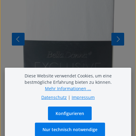
Diese Website verwendet Cookies, um eine
bestmögliche Erfahrung bieten zu können.
Mehr Informationen ...
Datenschutz
|
Impressum
Bella Donna Exclusiv
Konfigurieren
Bella Donna Exklusiv – kompromisslos gut.
Hochwertiges Jersey-Spannbetttuch veredelt mit Aloe
Nur technisch notwendige
Vera & Seidenprotein.