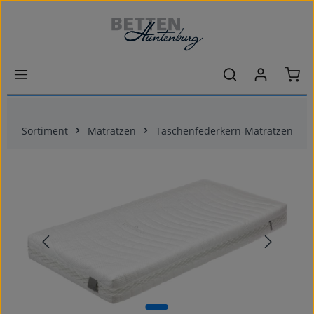
Zum Hauptinhalt springen
Ware
Sortiment
Matratzen
Taschenfederkern-Matratzen
Bildergalerie überspringen