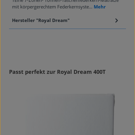
TEine 7-Zonen- Tonnen-Taschenfederkern-Matratze
mit körpergerechtem Federkernsyste…
Mehr
Hersteller "Royal Dream"
Produktgalerie überspringen
Passt perfekt zur Royal Dream 400T