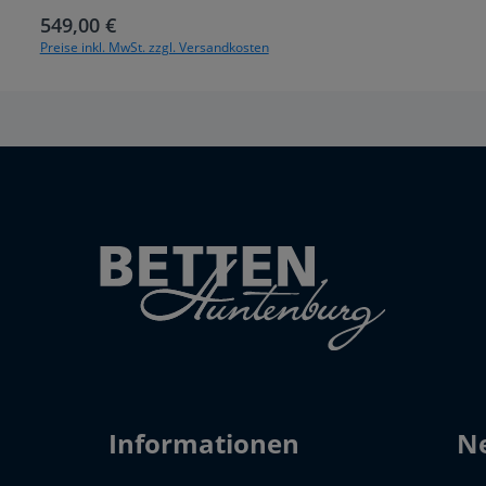
549,00 €
Regulärer Preis:
Preise inkl. MwSt. zzgl. Versandkosten
Informationen
Ne