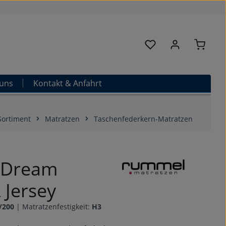
Warenk
Du hast 0 Produkte au
uns
Kontakt & Anfahrt
Sortiment
Matratzen
Taschenfederkern-Matratzen
 Dream
 Jersey
/200
|
Matratzenfestigkeit:
H3