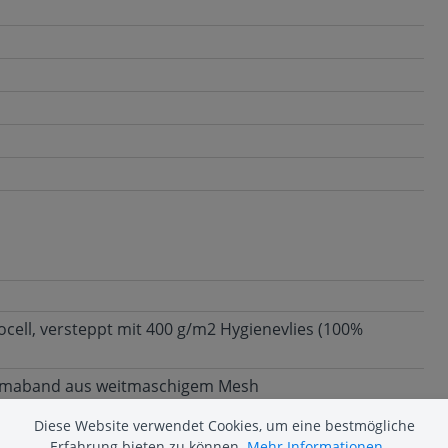
ocell, versteppt mit 400 g/m2 Hygienevlies (100%
limaband aus weitmaschigem Mesh
Diese Website verwendet Cookies, um eine bestmögliche
Erfahrung bieten zu können.
Mehr Informationen ...