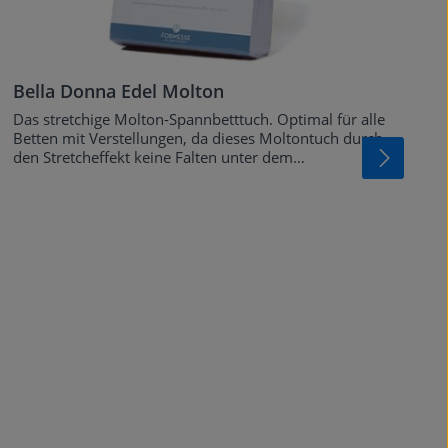
Bella Donna Edel Molton
Das stretchige Molton-Spannbetttuch. Optimal für alle
P
Betten mit Verstellungen, da dieses Moltontuch durch
D
den Stretcheffekt keine Falten unter dem
M
Spannbetttuch wirft.
H