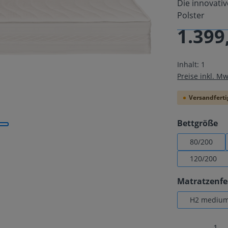
Die innovati
Polster
1.399
Regulärer Pre
Inhalt:
1
Preise inkl. M
Versandfertig
au
Bettgröße
80/200
120/200
Matratzenfe
H2 mediu
Produkt 