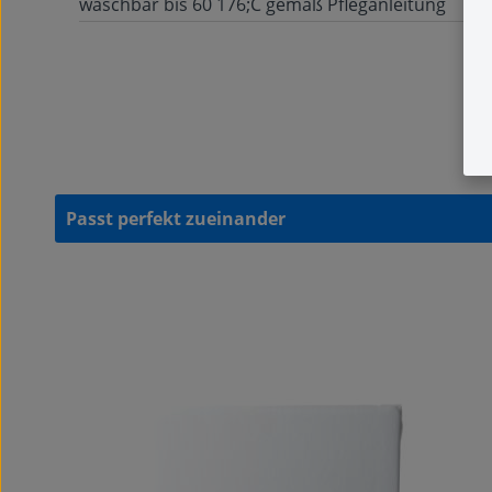
waschbar bis 60 176;C gemäß Pfleganleitung
Passt perfekt zueinander
Produktgalerie überspringen