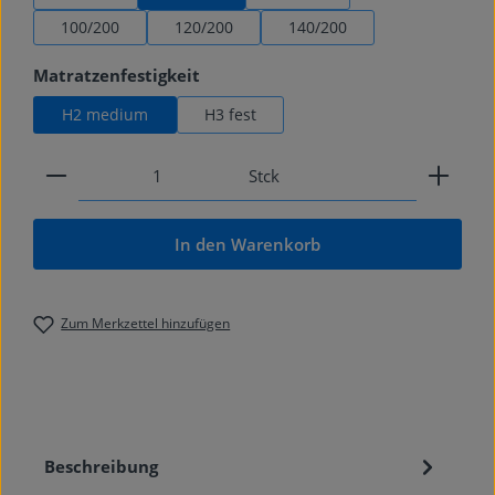
100/200
120/200
140/200
auswählen
Matratzenfestigkeit
H2 medium
H3 fest
Produkt Anzahl: Gib den gewünschten Wert ein od
Stck
In den Warenkorb
Zum Merkzettel hinzufügen
Beschreibung