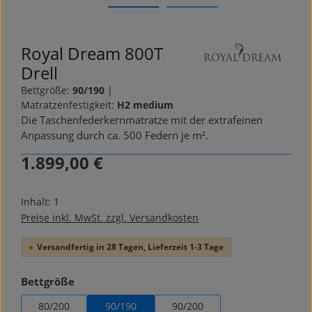
Royal Dream 800T
Drell
Bettgröße:
90/190
|
Matratzenfestigkeit:
H2 medium
Die Taschenfederkernmatratze mit der extrafeinen
Anpassung durch ca. 500 Federn je m².
1.899,00 €
Regulärer Preis:
Inhalt:
1
Preise inkl. MwSt. zzgl. Versandkosten
Versandfertig in 28 Tagen, Lieferzeit 1-3 Tage
auswählen
Bettgröße
80/200
90/190
90/200