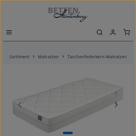
Zum Hauptinhalt springen
Ware
Sortiment
Matratzen
Taschenfederkern-Matratzen
Bildergalerie überspringen