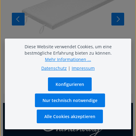
Untermatratze S
Diese Website verwendet Cookies, um eine
Der perfekte Unterbau für jede
bestmögliche Erfahrung bieten zu können.
Taschenfederkernmatratze
Mehr Informationen ...
Datenschutz
|
Impressum
749,00 €
Regulärer Preis:
Konfigurieren
Nur technisch notwendige
Alle Cookies akzeptieren