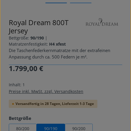
Royal Dream 800T
Jersey
Bettgröße:
90/190
|
Matratzenfestigkeit:
H4 xfest
Die Taschenfederkernmatratze mit der extrafeinen
Anpassung durch ca. 500 Federn je m².
1.799,00 €
Regulärer Preis:
Inhalt:
1
Preise inkl. MwSt. zzgl. Versandkosten
Versandfertig in 28 Tagen, Lieferzeit 1-3 Tage
auswählen
Bettgröße
80/200
90/190
90/200