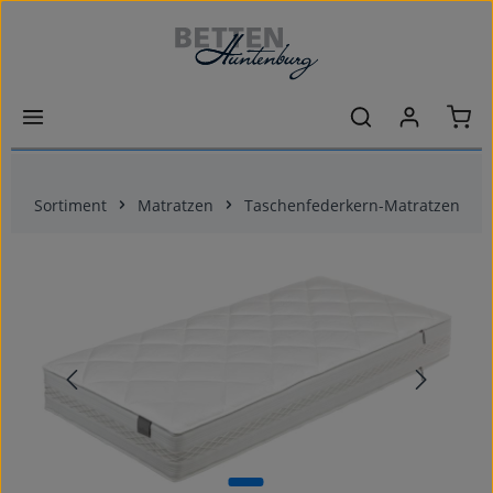
Zum Hauptinhalt springen
Ware
Sortiment
Matratzen
Taschenfederkern-Matratzen
Bildergalerie überspringen