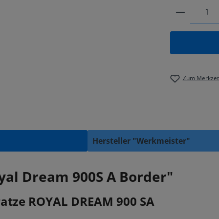
Produkt 
Zum Merkzett
Hersteller "Werkmeister"
yal Dream 900S A Border"
atze ROYAL DREAM 900 SA