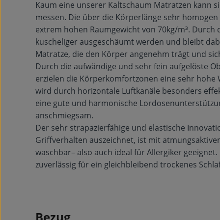
Kaum eine unserer Kaltschaum Matratzen kann s
messen. Die über die Körperlänge sehr homogen s
extrem hohen Raumgewicht von 70kg/m³. Durch d
kuscheliger ausgeschäumt werden und bleibt dabe
Matratze, die den Körper angenehm trägt und sic
Durch die aufwändige und sehr fein aufgelöste Ob
erzielen die Körperkomfortzonen eine sehr hohe W
wird durch horizontale Luftkanäle besonders effek
eine gute und harmonische Lordosenunterstützun
anschmiegsam.
Der sehr strapazierfähige und elastische Innovat
Griffverhalten auszeichnet, ist mit atmungsaktiv
waschbar– also auch ideal für Allergiker geeignet.
zuverlässig für ein gleichbleibend trockenes Schl
Bezug