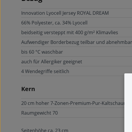
Innovation Lyocell Jersey ROYAL DREAM
66% Polyester, ca. 34% Lyocell
beidseitig versteppt mit 400 g/m² Klimavlies
Aufwendiger Borderbezug teilbar und abnehmba
bis 60 °C waschbar
auch für Allergiker geeignet
4 Wendegriffe seitlich
Kern
20 cm hoher 7-Zonen-Premium-Pur-Kaltschaum
Raumgewicht 70
Seitenhöhe ca. 23 cm