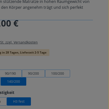
n stützende Matratze in hohen Raumgewicht von
e den Körper angenehm trägt und sich perfekt
,00 €
is:
wSt. zzgl. Versandkosten
 in 28 Tagen, Lieferzeit 2-5 Tage
swählen
90/190
90/200
100/200
140/200
auswählen
stigkeit
m
H3 fest