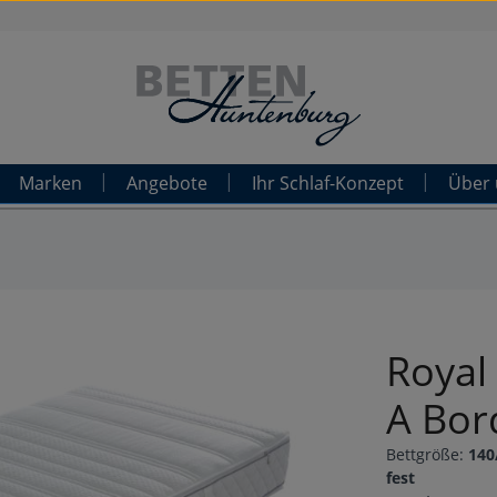
Marken
Angebote
Ihr Schlaf-Konzept
Über 
Royal
A Bor
Bettgröße:
140
fest