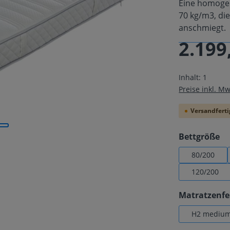
Eine homoge
70 kg/m3, di
anschmiegt.
2.199
Regulärer Pre
Inhalt:
1
Preise inkl. M
Versandfertig
au
Bettgröße
80/200
120/200
Matratzenfe
H2 mediu