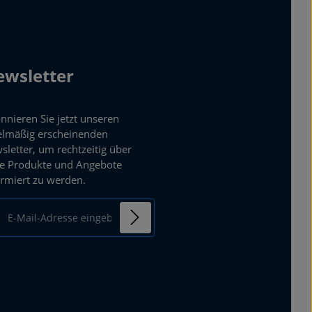
wsletter
nnieren Sie jetzt unseren
elmäßig erscheinenden
sletter, um rechtzeitig über
e Produkte und Angebote
ormiert zu werden.
ail-Adresse*
enschutz
mit einem Stern (*)
Ich habe die
ierten Felder sind
Datenschutzbestimmungen
chtfelder.
zur Kenntnis genommen und