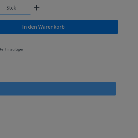
Anzahl: Gib den gewünschten Wert ein od
Stck
In den Warenkorb
el hinzufügen