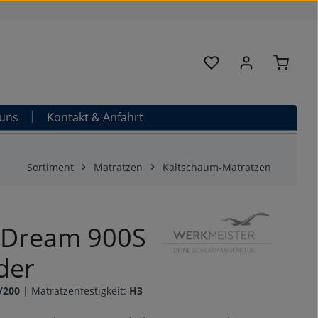
Warenk
Du hast 0 Produkte au
uns
Kontakt & Anfahrt
Sortiment
Matratzen
Kaltschaum-Matratzen
 Dream 900S
der
/200
|
Matratzenfestigkeit:
H3