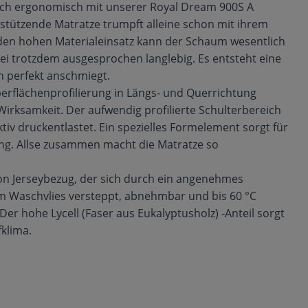
ich ergonomisch mit unserer Royal Dream 900S A
tützende Matratze trumpft alleine schon mit ihrem
en hohen Materialeinsatz kann der Schaum wesentlich
i trotzdem ausgesprochen langlebig. Es entsteht eine
h perfekt anschmiegt.
erflächenprofilierung in Längs- und Querrichtung
irksamkeit. Der aufwendig profilierte Schulterbereich
tiv druckentlastet. Ein spezielles Formelement sorgt für
g. Allse zusammen macht die Matratze so
ion Jerseybezug, der sich durch ein angenehmes
em Waschvlies versteppt, abnehmbar und bis 60 °C
 Der hohe Lycell (Faser aus Eukalyptusholz) -Anteil sorgt
afklima.