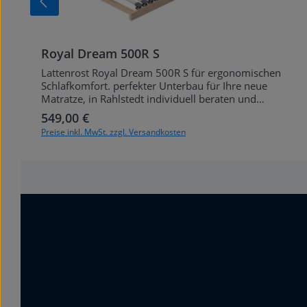
Royal Dream 500R S
Lattenrost Royal Dream 500R S für ergonomischen
Schlafkomfort. perfekter Unterbau für Ihre neue
Matratze, in Rahlstedt individuell beraten und
getestet.
549,00 €
Regulärer Preis:
Preise inkl. MwSt. zzgl. Versandkosten