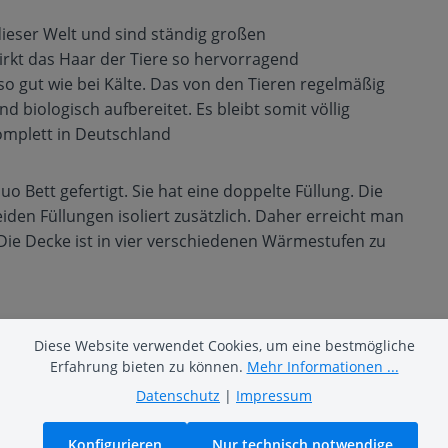
ieser Welt und sind ständig großen
kt das Haar der Tiere so hervorragend
o gut wie bei Kälte. Das von den Tieren regelmäßig
 biologisch aufbereitet. Es bleibt somit völlig
omplett in Deutschland
 Bett gefertigt. Sie hat eine doppelte Füllung. Die
den Füllungen isoliert zusätzlich. Daher erreicht man
ie Decke ist in vier verschiedenen Wärmestufen zu
Diese Website verwendet Cookies, um eine bestmögliche
Erfahrung bieten zu können.
Mehr Informationen ...
und 30% feinster Baumwolle.
Datenschutz
|
Impressum
Konfigurieren
Nur technisch notwendige