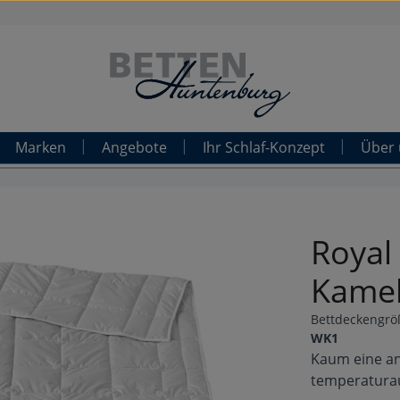
Marken
Angebote
Ihr Schlaf-Konzept
Über 
Royal
Kamel
Bettdeckengrö
WK1
Kaum eine an
temperatura