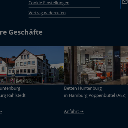
Cookie Einstellungen
Vertrag widerrufen
Dat
Die 
mark
re Geschäfte
Pfli
Huntenburg
Betten Huntenburg
rg Rahlstedt
in Hamburg Poppenbüttel (AEZ)
🠖
Anfahrt 🠖