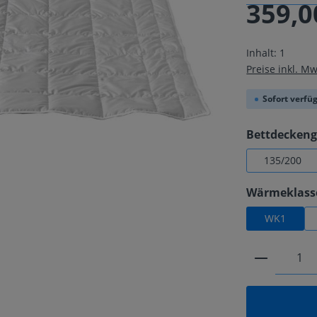
359,0
Regulärer Pre
Inhalt:
1
Preise inkl. M
Sofort verfüg
Bettdecken
135/200
Wärmeklass
WK1
Produkt 