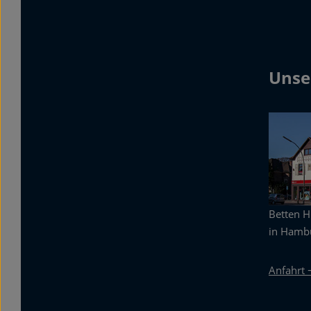
Unse
Betten 
in Hambu
Anfahrt 