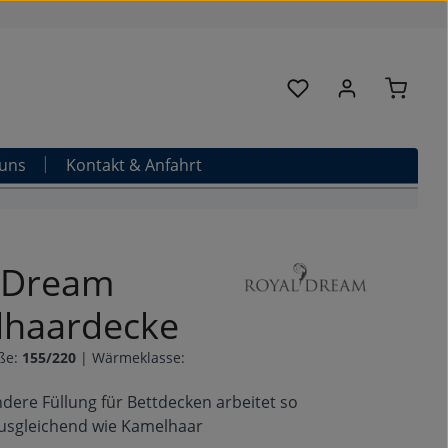
Warenk
Du hast 0 Produkte au
uns
Kontakt & Anfahrt
 Dream
haardecke
ße:
155/220
|
Wärmeklasse:
dere Füllung für Bettdecken arbeitet so
usgleichend wie Kamelhaar