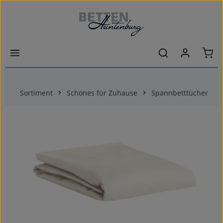
Zum Hauptinhalt springen
Ware
Sortiment
Schönes für Zuhause
Spannbetttücher
Bildergalerie überspringen