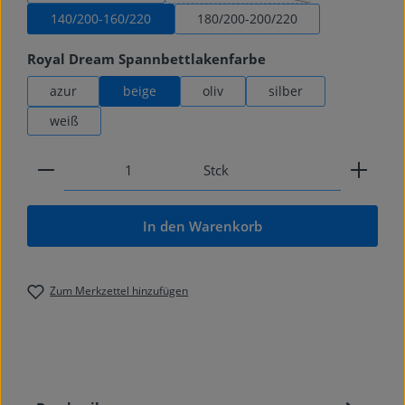
140/200-160/220
180/200-200/220
auswählen
Royal Dream Spannbettlakenfarbe
azur
beige
oliv
silber
weiß
Produkt Anzahl: Gib den gewünschten Wert ein od
Stck
In den Warenkorb
Zum Merkzettel hinzufügen