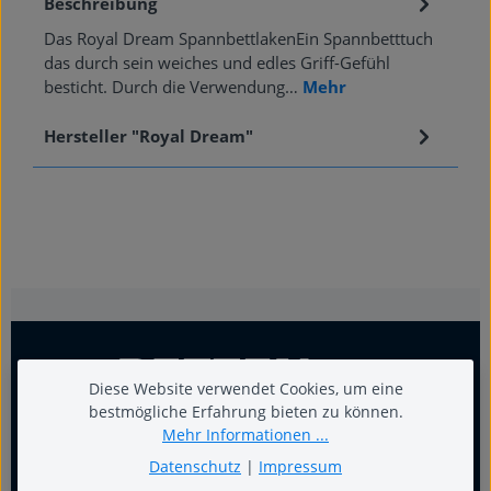
Beschreibung
Das Royal Dream SpannbettlakenEin Spannbetttuch
das durch sein weiches und edles Griff-Gefühl
besticht. Durch die Verwendung…
Mehr
Hersteller "Royal Dream"
Diese Website verwendet Cookies, um eine
bestmögliche Erfahrung bieten zu können.
Mehr Informationen ...
Datenschutz
|
Impressum