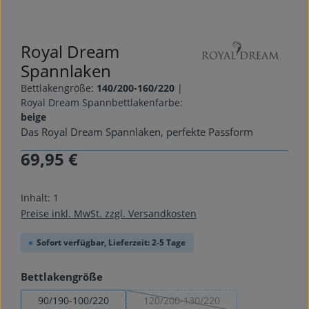
Royal Dream
Spannlaken
Bettlakengröße:
140/200-160/220
|
Royal Dream Spannbettlakenfarbe:
beige
Das Royal Dream Spannlaken, perfekte Passform
69,95 €
Regulärer Preis:
Inhalt:
1
Preise inkl. MwSt. zzgl. Versandkosten
Sofort verfügbar, Lieferzeit: 2-5 Tage
auswählen
Bettlakengröße
90/190-100/220
120/200-130/220
(Diese Option ist zurzeit nicht ver