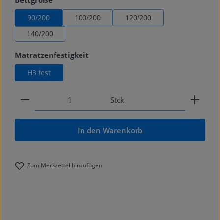
Bettgröße
90/200
100/200
120/200
140/200
auswählen
Matratzenfestigkeit
H3 fest
Produkt Anzahl: Gib den gewünschten Wert ein od
Stck
In den Warenkorb
Zum Merkzettel hinzufügen