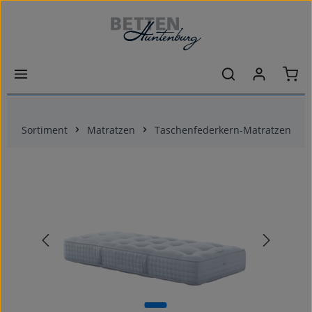
Zum Hauptinhalt springen
Ware
Sortiment
Matratzen
Taschenfederkern-Matratzen
Bildergalerie überspringen