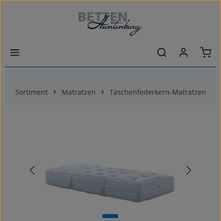
Zum Hauptinhalt springen
Ware
Sortiment
Matratzen
Taschenfederkern-Matratzen
Bildergalerie überspringen