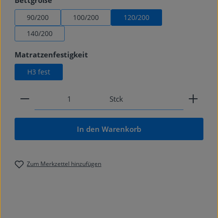
Bettgröße
90/200
100/200
120/200
140/200
auswählen
Matratzenfestigkeit
H3 fest
Produkt Anzahl: Gib den gewünschten Wert ein od
Stck
In den Warenkorb
Zum Merkzettel hinzufügen