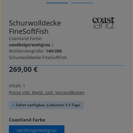
Schurwolldecke
FineSoftFish
Coastland Farbe:
sandbeige/wattgrau
|
Wolldeckengröße:
140/200
Schurwolldecke FineSoftFish
269,00 €
Regulärer Preis:
Inhalt:
1
Preise inkl. MwSt. zzgl. Versandkosten
Sofort verfügbar, Lieferzeit: 1-3 Tage
auswählen
Coastland Farbe
sandbeige/wattgrau