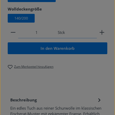
auswählen
Wolldeckengröße
140/200
Produkt Anzahl: Gib den gewünschten Wert ein od
Stck
In den Warenkorb
Zum Merkzettel hinzufügen
Beschreibung
Ein edles Tuch aus reiner Schurwolle im klassischen
Fischgrat-Muster mit gekämmter Franse. Erhältlich