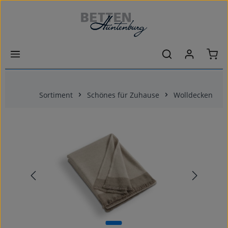
Zum Hauptinhalt springen
Ware
Sortiment
Schönes für Zuhause
Wolldecken
Bildergalerie überspringen