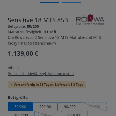
Sensitive 18 MTS 853
Bettgröße:
80/200
|
Matratzenfestigkeit:
H1 soft
Die Röwa Ecco 2 Sensitive 18 MTS Matratze mit MTS
biosyn® Matratzenschaum
1.139,00 €
Regulärer Preis:
Inhalt:
1
Preise inkl. MwSt. zzgl. Versandkosten
Versandfertig in 28 Tagen, Lieferzeit 1-3 Tage
auswählen
Bettgröße
80/200
90/190
90/200
90/220
(Diese Option is
100/200
100/220
120/200