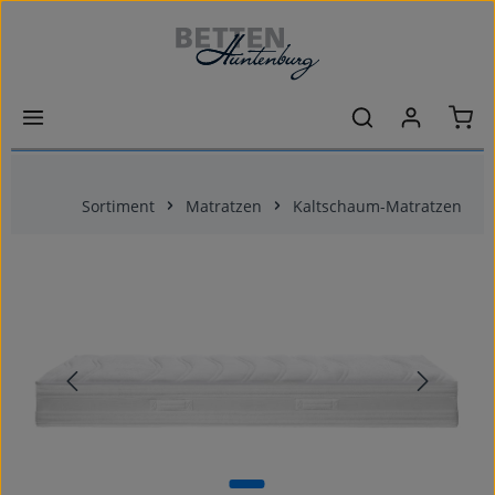
Zum Hauptinhalt springen
Ware
Sortiment
Matratzen
Kaltschaum-Matratzen
Bildergalerie überspringen