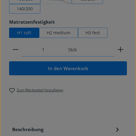
(Diese Option ist zurzeit nicht verfügbar.)
140/200
auswählen
Matratzenfestigkeit
H1 soft
H2 medium
H3 fest
Produkt Anzahl: Gib den gewünschten Wert ein od
Stck
In den Warenkorb
Zum Merkzettel hinzufügen
Beschreibung