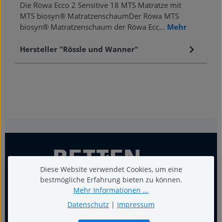
Die Röwa Ecco 2 Sensitive 18 MTS Matratze mit
MTS biosyn® MatratzenschaumDer Röwa MTS
biosyn® Matratzenschaum der Röwa Ecc…
Mehr
Hersteller "Rössle und Wanner"
Diese Website verwendet Cookies, um eine
bestmögliche Erfahrung bieten zu können.
Mehr Informationen ...
Datenschutz
|
Impressum