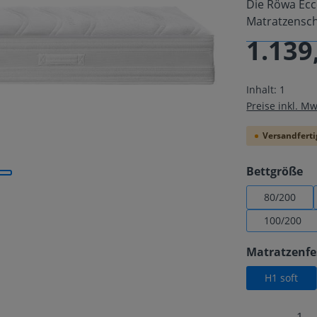
Die Röwa Ecc
Matratzens
1.139
Regulärer Pre
Inhalt:
1
Preise inkl. M
Versandfertig
au
Bettgröße
80/200
100/200
Matratzenfe
H1 soft
Produkt 