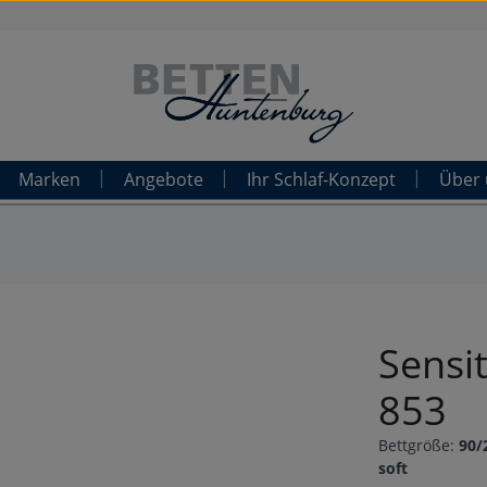
Marken
Angebote
Ihr Schlaf-Konzept
Über 
Sensi
853
Bettgröße:
90/
soft