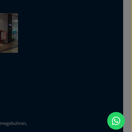
zur Kenntnis genommen und
die
AGB
gelesen und bin mit
ihnen einverstanden.
*
hmegebühren,