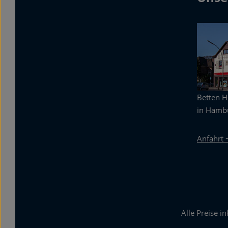
Betten 
in Hambu
Anfahrt 
Alle Preise i