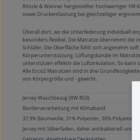
Rössle & Wanner hergestellter hochwertiger HR-Ka
sowie Druckentlastung bei gleichzeitiger ergonomi
Überall dort, wo die Unterfederung individuell ein
besonders flexibel. Die Matratze übernimmt die in
Schläfer. Die Oberfläche fühlt sich angenehm soft
Körperunterstützung. Lüftungskanäle im Matratz
unterstützen effektiv die Luftzirkulation. So kan
Alle Ecco2 Matratzen sind in drei Grundfestigkeite
von Körpergröße und - gewicht.
Jersey Waschbezug (RW 853)
Borderverarbeitung mit Klimaband
37,9% Baumwolle, 31% Polyester, 30% Polyamid, 1%
Jersey mit Silberfaden, daher antibakteriell und an
Getrennt abnehmbare Deckplatten