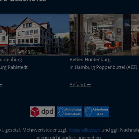
Huntenburg
Betten Huntenburg
rg Rahlstedt
in Hamburg Poppenbüttel (AEZ)
🠖
Anfahrt 🠖
nkl. gesetzl. Mehrwertsteuer zzgl.
Versandkosten
und ggf. Nachna
wenn nicht anders angegeben.