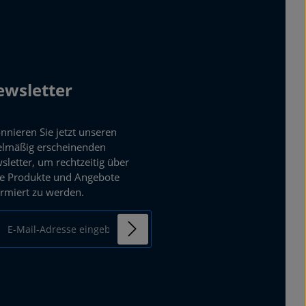
wsletter
nnieren Sie jetzt unseren
elmäßig erscheinenden
sletter, um rechtzeitig über
e Produkte und Angebote
ormiert zu werden.
ail-Adresse*
enschutz
mit einem Stern (*)
Ich habe die
ierten Felder sind
Datenschutzbestimmungen
chtfelder.