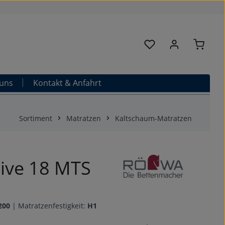
Warenk
Du hast 0 Produkte au
uns
Kontakt & Anfahrt
Sortiment
Matratzen
Kaltschaum-Matratzen
tive 18 MTS
200
|
Matratzenfestigkeit:
H1