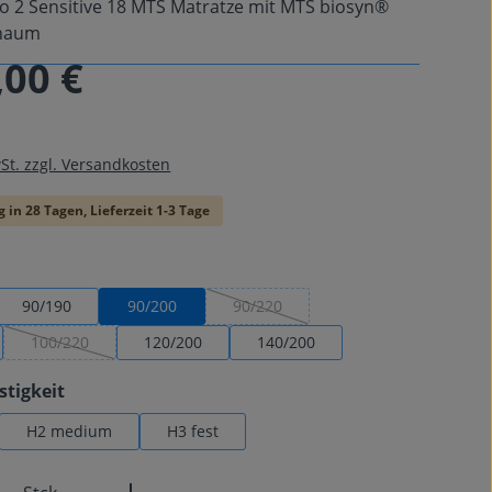
o 2 Sensitive 18 MTS Matratze mit MTS biosyn®
chaum
,00 €
is:
wSt. zzgl. Versandkosten
 in 28 Tagen, Lieferzeit 1-3 Tage
swählen
90/190
90/200
90/220
(Diese Option ist zurzeit nicht verfügba
100/220
120/200
140/200
(Diese Option ist zurzeit nicht verfügbar.)
auswählen
stigkeit
H2 medium
H3 fest
Anzahl: Gib den gewünschten Wert ein od