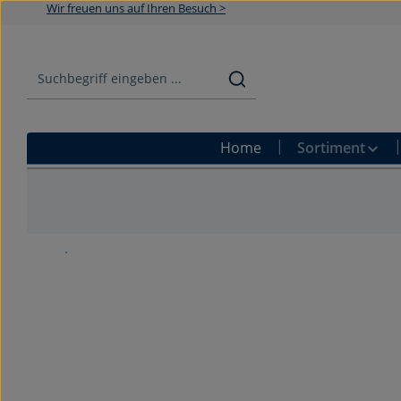
Wir freuen uns auf Ihren Besuch >
Zum Hauptinhalt springen
Zur Suche springen
Zur Hauptnavigation springen
Home
Sortiment
Bildergalerie überspringen