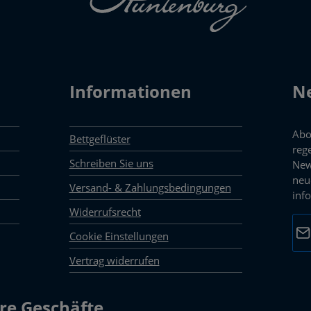
Informationen
Ne
Abo
Bettgeflüster
reg
Schreiben Sie uns
New
neu
Versand- & Zahlungsbedingungen
inf
Widerrufsrecht
E-M
Cookie Einstellungen
Vertrag widerrufen
Dat
Die 
mark
re Geschäfte
Pfli