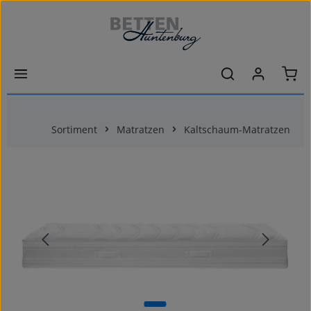
Zum Hauptinhalt springen
Ware
Sortiment
Matratzen
Kaltschaum-Matratzen
Bildergalerie überspringen