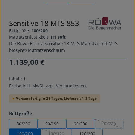
Sensitive 18 MTS 853
Bettgröße:
100/200
|
Matratzenfestigkeit:
H1 soft
Die Röwa Ecco 2 Sensitive 18 MTS Matratze mit MTS
biosyn® Matratzenschaum
1.139,00 €
Regulärer Preis:
Inhalt:
1
Preise inkl. MwSt. zzgl. Versandkosten
Versandfertig in 28 Tagen, Lieferzeit 1-3 Tage
auswählen
Bettgröße
80/200
90/190
90/200
90/220
(Diese Option is
100/200
100/220
120/200