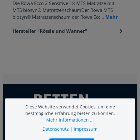
Die Röwa Ecco 2 Sensitive 18 MTS Matratze mit
MTS biosyn® MatratzenschaumDer Röwa MTS
biosyn® Matratzenschaum der Röwa Ecc…
Mehr
Hersteller "Rössle und Wanner"
Diese Website verwendet Cookies, um eine
bestmögliche Erfahrung bieten zu können.
Mehr Informationen ...
Datenschutz
|
Impressum