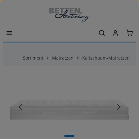
Zum Hauptinhalt springen
Ware
Sortiment
Matratzen
Kaltschaum-Matratzen
Bildergalerie überspringen