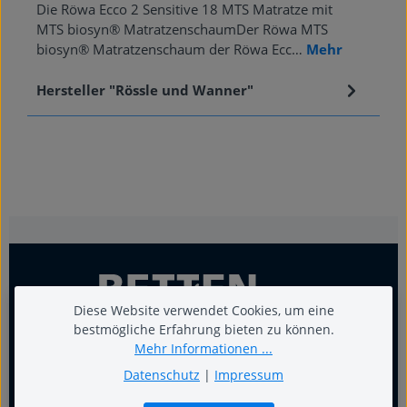
Die Röwa Ecco 2 Sensitive 18 MTS Matratze mit
MTS biosyn® MatratzenschaumDer Röwa MTS
biosyn® Matratzenschaum der Röwa Ecc…
Mehr
Hersteller "Rössle und Wanner"
Diese Website verwendet Cookies, um eine
bestmögliche Erfahrung bieten zu können.
Mehr Informationen ...
Datenschutz
|
Impressum