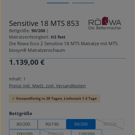
Sensitive 18 MTS 853
Bettgröße:
90/200
|
Matratzenfestigkeit:
H3 fest
Die Röwa Ecco 2 Sensitive 18 MTS Matratze mit MTS
biosyn® Matratzenschaum
1.139,00 €
Regulärer Preis:
Inhalt:
1
Preise inkl. MwSt. zzgl. Versandkosten
Versandfertig in 28 Tagen, Lieferzeit 1-3 Tage
auswählen
Bettgröße
80/200
90/190
90/200
90/220
(Diese Option is
100/200
100/220
120/200