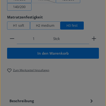
(Diese Option ist zurzeit nicht verfügbar.)
140/200
auswählen
Matratzenfestigkeit
H1 soft
H2 medium
H3 fest
Produkt Anzahl: Gib den gewünschten Wert ein od
Stck
In den Warenkorb
Zum Merkzettel hinzufügen
Beschreibung