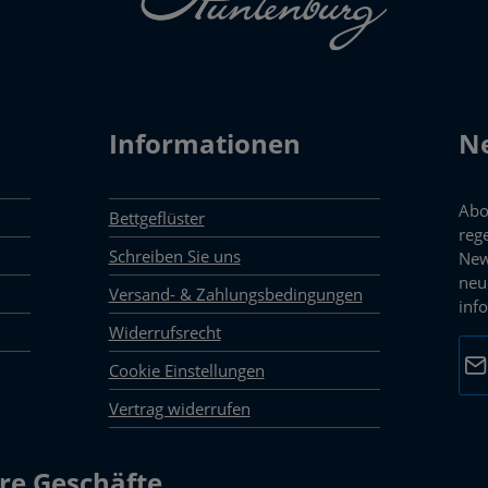
Informationen
Ne
Abo
Bettgeflüster
reg
Schreiben Sie uns
New
neu
Versand- & Zahlungsbedingungen
inf
Widerrufsrecht
E-M
Cookie Einstellungen
Vertrag widerrufen
Dat
Die 
mark
re Geschäfte
Pfli