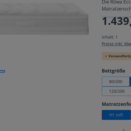
Die Röwa Ecc
Matratzens
1.439
Regulärer Pre
Inhalt:
1
Preise inkl. M
Versandfertig
au
Bettgröße
80/200
120/200
Matratzenfe
H1 soft
Produkt 