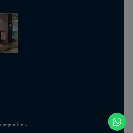
zur Kenntnis genommen und
die
AGB
gelesen und bin mit
ihnen einverstanden.
*
hmegebühren,