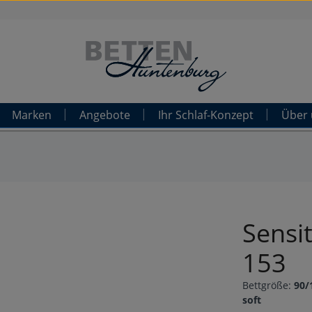
Marken
Angebote
Ihr Schlaf-Konzept
Über 
Sensi
153
Bettgröße:
90/
soft