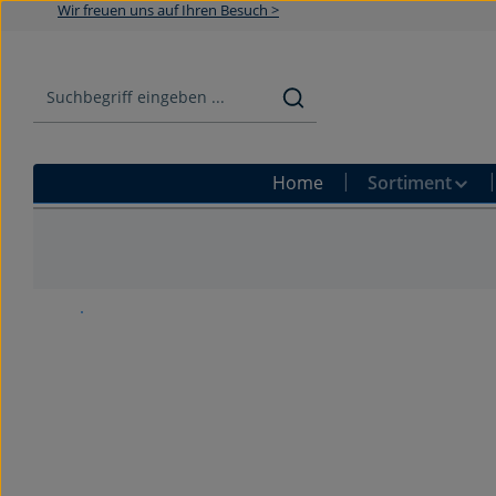
Wir freuen uns auf Ihren Besuch >
Zum Hauptinhalt springen
Zur Suche springen
Zur Hauptnavigation springen
Home
Sortiment
Bildergalerie überspringen