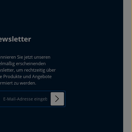
wsletter
nnieren Sie jetzt unseren
elmäßig erscheinenden
sletter, um rechtzeitig über
e Produkte und Angebote
ormiert zu werden.
ail-Adresse*
enschutz
mit einem Stern (*)
Ich habe die
ierten Felder sind
Datenschutzbestimmungen
chtfelder.