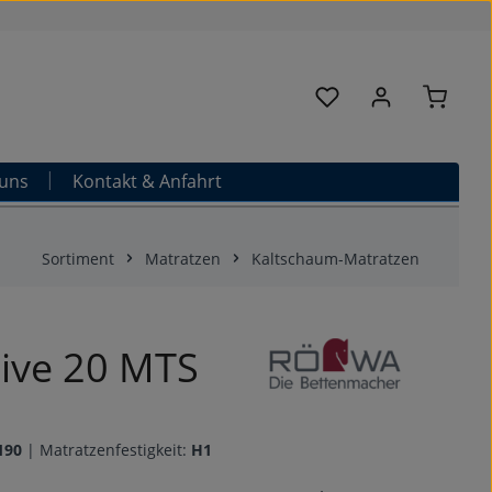
Warenk
Du hast 0 Produkte au
uns
Kontakt & Anfahrt
Sortiment
Matratzen
Kaltschaum-Matratzen
tive 20 MTS
190
|
Matratzenfestigkeit:
H1