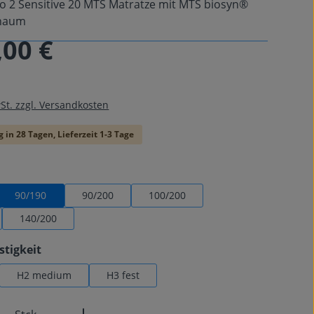
o 2 Sensitive 20 MTS Matratze mit MTS biosyn®
chaum
,00 €
is:
wSt. zzgl. Versandkosten
 in 28 Tagen, Lieferzeit 1-3 Tage
swählen
90/190
90/200
100/200
140/200
auswählen
stigkeit
H2 medium
H3 fest
Anzahl: Gib den gewünschten Wert ein od