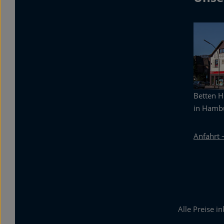
Betten 
in Hambu
Anfahrt 
Alle Preise i