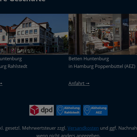
Huntenburg
Betten Huntenburg
rg Rahlstedt
in Hamburg Poppenbüttel (AEZ)
🠖
Anfahrt 🠖
nkl. gesetzl. Mehrwertsteuer zzgl.
Versandkosten
und ggf. Nachna
wenn nicht anders angegeben.