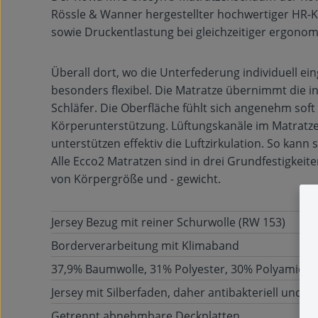
Rössle & Wanner hergestellter hochwertiger HR-Ka
sowie Druckentlastung bei gleichzeitiger ergonomi
Überall dort, wo die Unterfederung individuell ein
besonders flexibel. Die Matratze übernimmt die in
Schläfer. Die Oberfläche fühlt sich angenehm soft
Körperunterstützung. Lüftungskanäle im Matratz
unterstützen effektiv die Luftzirkulation. So kan
Alle Ecco2 Matratzen sind in drei Grundfestigkeite
von Körpergröße und - gewicht.
Jersey Bezug mit reiner Schurwolle (RW 153)
Borderverarbeitung mit Klimaband
37,9% Baumwolle, 31% Polyester, 30% Polyamid, 1%
Jersey mit Silberfaden, daher antibakteriell und an
Getrennt abnehmbare Deckplatten