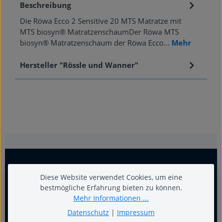
Beschreibung
Die Röwa Ecco 2 Sensitive 20 MTS Matratze mit
MTS biosyn® MatratzenschaumDer Röwa MTS
biosyn® Matratzenschaum der Röwa Ecco…
Mehr
Hersteller "Rössle und Wanner"
Diese Website verwendet Cookies, um eine
bestmögliche Erfahrung bieten zu können.
Mehr Informationen ...
Datenschutz
|
Impressum