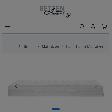
Zum Hauptinhalt springen
Ware
Sortiment
Matratzen
Kaltschaum-Matratzen
Bildergalerie überspringen