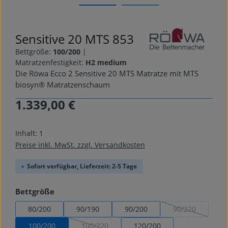
Sensitive 20 MTS 853
Bettgröße:
100/200
|
Matratzenfestigkeit:
H2 medium
Die Röwa Ecco 2 Sensitive 20 MTS Matratze mit MTS
biosyn® Matratzenschaum
1.339,00 €
Regulärer Preis:
Inhalt:
1
Preise inkl. MwSt. zzgl. Versandkosten
Sofort verfügbar, Lieferzeit: 2-5 Tage
auswählen
Bettgröße
80/200
90/190
90/200
90/220
(Diese Option is
100/200
100/220
120/200