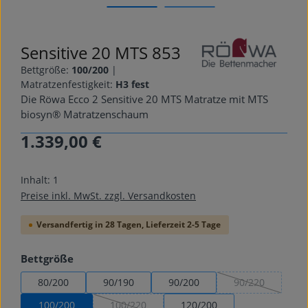
Sensitive 20 MTS 853
Bettgröße:
100/200
|
Matratzenfestigkeit:
H3 fest
Die Röwa Ecco 2 Sensitive 20 MTS Matratze mit MTS
biosyn® Matratzenschaum
1.339,00 €
Regulärer Preis:
Inhalt:
1
Preise inkl. MwSt. zzgl. Versandkosten
Versandfertig in 28 Tagen, Lieferzeit 2-5 Tage
auswählen
Bettgröße
80/200
90/190
90/200
90/220
(Diese Option is
100/200
100/220
120/200