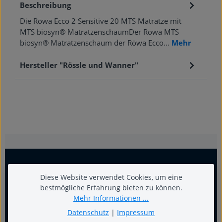
Beschreibung
Die Röwa Ecco 2 Sensitive 20 MTS Matratze mit
MTS biosyn® MatratzenschaumDer Röwa MTS
biosyn® Matratzenschaum der Röwa Ecco…
Mehr
Hersteller "Rössle und Wanner"
Diese Website verwendet Cookies, um eine
bestmögliche Erfahrung bieten zu können.
Mehr Informationen ...
Datenschutz
|
Impressum