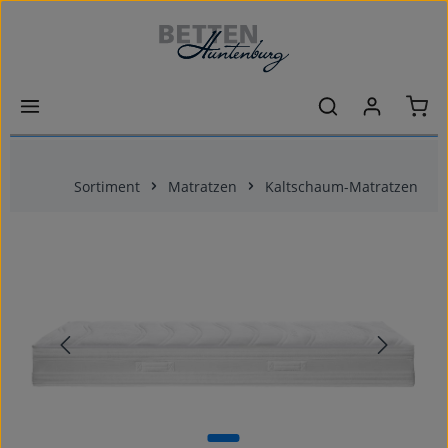
Zum Hauptinhalt springen
Ware
Sortiment
Matratzen
Kaltschaum-Matratzen
Bildergalerie überspringen