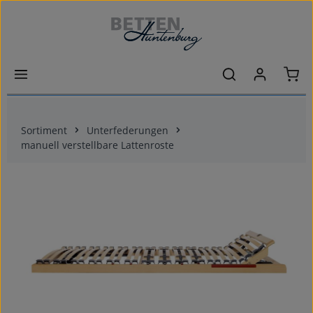
Zum Hauptinhalt springen
Ware
Sortiment
Unterfederungen
manuell verstellbare Lattenroste
Bildergalerie überspringen