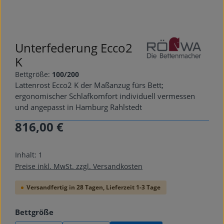
Unterfederung Ecco2
K
Bettgröße:
100/200
Lattenrost Ecco2 K der Maßanzug fürs Bett;
ergonomischer Schlafkomfort individuell vermessen
und angepasst in Hamburg Rahlstedt
816,00 €
Regulärer Preis:
Inhalt:
1
Preise inkl. MwSt. zzgl. Versandkosten
Versandfertig in 28 Tagen, Lieferzeit 1-3 Tage
auswählen
Bettgröße