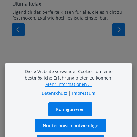
Ultima Relax
Eigentlich das perfekte Kissen für alle, die es nicht zu
fest mögen. Egal wie hoch, es ist ja einstellbar.
Diese Website verwendet Cookies, um eine
bestmögliche Erfahrung bieten zu können.
Mehr Informationen ...
Datenschutz
|
Impressum
Konfigurieren
Nur technisch notwendige
199,00 €
Regulärer Preis: