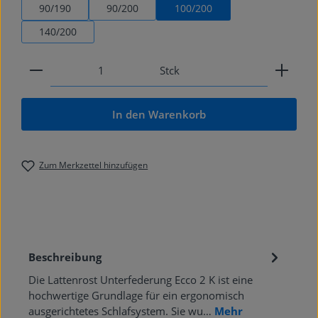
90/190
90/200
100/200
140/200
Produkt Anzahl: Gib den gewünschten Wert ein od
Stck
In den Warenkorb
Zum Merkzettel hinzufügen
Beschreibung
Die Lattenrost Unterfederung Ecco 2 K ist eine
hochwertige Grundlage für ein ergonomisch
ausgerichtetes Schlafsystem. Sie wu…
Mehr