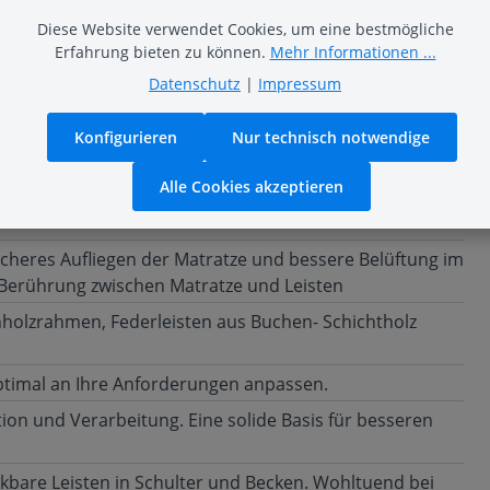
Diese Website verwendet Cookies, um eine bestmögliche
Erfahrung bieten zu können.
Mehr Informationen ...
h
Datenschutz
|
Impressum
Konfigurieren
Nur technisch notwendige
Alle Cookies akzeptieren
cheres Aufliegen der Matratze und bessere Belüftung im
e Berührung zwischen Matratze und Leisten
enholzrahmen, Federleisten aus Buchen- Schichtholz
optimal an Ihre Anforderungen anpassen.
ion und Verarbeitung. Eine solide Basis für besseren
bare Leisten in Schulter und Becken. Wohltuend bei