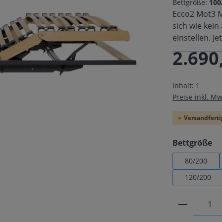
Bettgröße:
100
Ecco2 Mot3 M
sich wie kein
einstellen. Je
2.690
Regulärer Pre
Inhalt:
1
Preise inkl. M
Versandfertig
au
Bettgröße
80/200
120/200
Produkt 