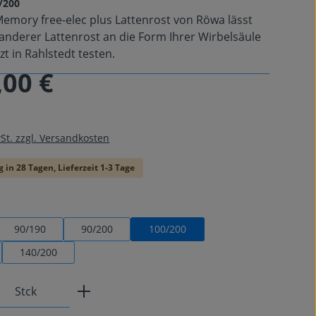
/200
emory free-elec plus Lattenrost von Röwa lässt
 anderer Lattenrost an die Form Ihrer Wirbelsäule
tzt in Rahlstedt testen.
,00 €
is:
wSt. zzgl. Versandkosten
 in 28 Tagen, Lieferzeit 1-3 Tage
swählen
90/190
90/200
100/200
140/200
Anzahl: Gib den gewünschten Wert ein od
Stck