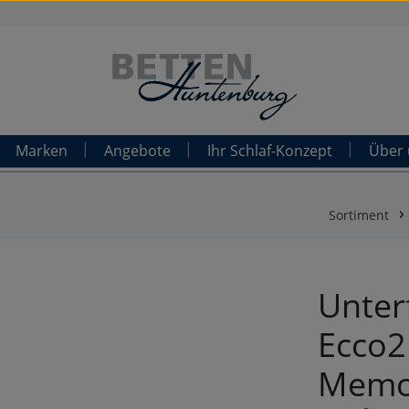
Marken
Angebote
Ihr Schlaf-Konzept
Über 
Sortiment
Unter
Ecco2
Memo