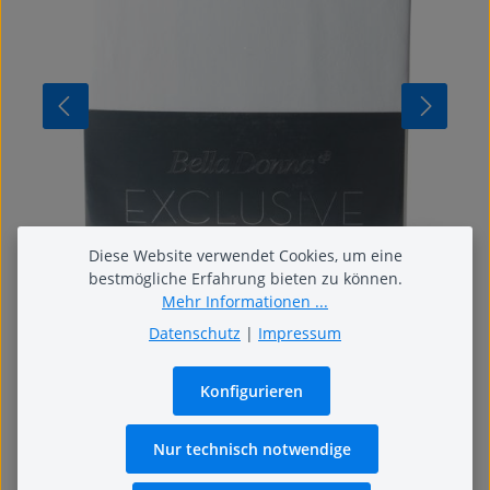
Diese Website verwendet Cookies, um eine
bestmögliche Erfahrung bieten zu können.
Mehr Informationen ...
Datenschutz
|
Impressum
Bella Donna Exclusiv
Konfigurieren
Bella Donna Exklusiv – kompromisslos gut.
Hochwertiges Jersey-Spannbetttuch veredelt mit Aloe
Vera & Seidenprotein.
Nur technisch notwendige
79,95 €
Regulärer Preis: