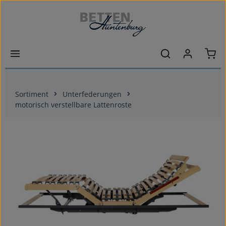
Zum Hauptinhalt springen
Ware
Sortiment
Unterfederungen
motorisch verstellbare Lattenroste
Bildergalerie überspringen