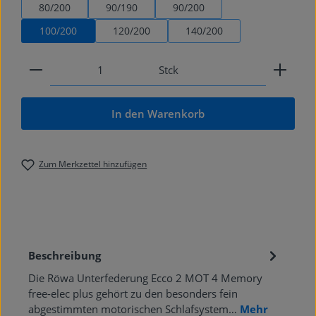
80/200
90/190
90/200
100/200
120/200
140/200
Produkt Anzahl: Gib den gewünschten Wert ein od
Stck
In den Warenkorb
Zum Merkzettel hinzufügen
Beschreibung
Die Röwa Unterfederung Ecco 2 MOT 4 Memory
free-elec plus gehört zu den besonders fein
abgestimmten motorischen Schlafsystem…
Mehr