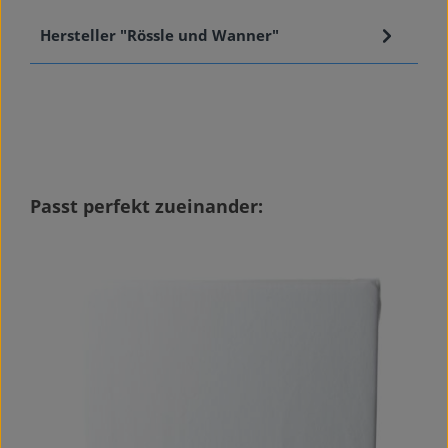
Hersteller "Rössle und Wanner"
Produktgalerie überspringen
Passt perfekt zueinander: