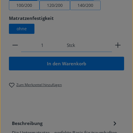
100/200
120/200
140/200
auswählen
Matratzenfestigkeit
ohne
Produkt Anzahl: Gib den gewünschten Wert ein od
Stck
In den Warenkorb
Zum Merkzettel hinzufügen
Beschreibung
Die Untermatratze – perfekte Basis für traumhaften