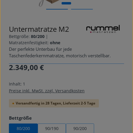
Untermatratze M2
Bettgröße:
80/200
|
Matratzenfestigkeit:
ohne
Der perfekte Unterbau für jede
Taschenfederkernmatratze, motorisch verstellbar.
2.349,00 €
Regulärer Preis:
Inhalt:
1
Preise inkl. MwSt. zzgl. Versandkosten
Versandfertig in 28 Tagen, Lieferzeit 2-5 Tage
auswählen
Bettgröße
80/200
90/190
90/200