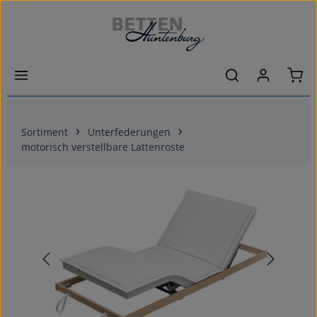
Zum Hauptinhalt springen
Ware
Sortiment
Unterfederungen
motorisch verstellbare Lattenroste
Bildergalerie überspringen