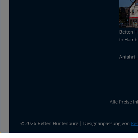
Betten 
in Hambu
Anfahrt 
Alle Preise i
© 2026 Betten Huntenburg | Designanpassung von
Res