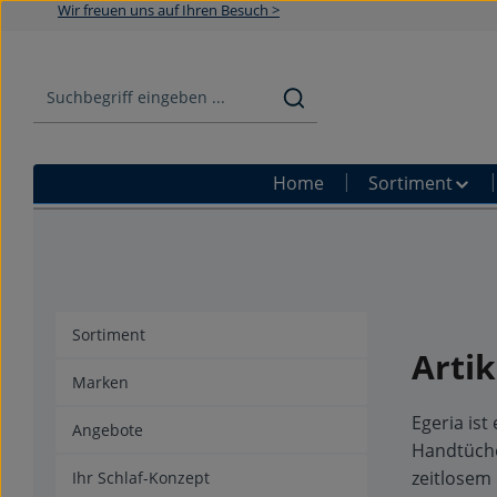
Wir freuen uns auf Ihren Besuch >
Zum Hauptinhalt springen
Zur Suche springen
Zur Hauptnavigation springen
Home
Sortiment
Sortiment
Artik
Marken
Egeria ist
Angebote
Handtüche
zeitlosem
Ihr Schlaf-Konzept