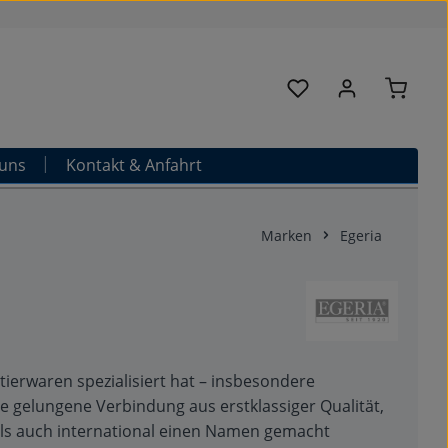
Warenk
Du hast 0 Produkte au
uns
Kontakt & Anfahrt
Marken
Egeria
tierwaren spezialisiert hat – insbesondere
e gelungene Verbindung aus erstklassiger Qualität,
als auch international einen Namen gemacht