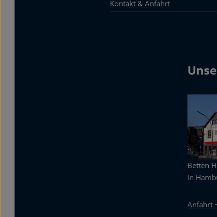
Kontakt & Anfahrt
Unse
Betten 
in Hambu
Anfahrt 