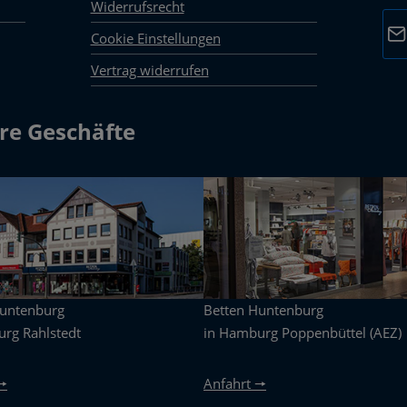
Widerrufsrecht
E-M
Cookie Einstellungen
Vertrag widerrufen
Dat
Die 
mark
re Geschäfte
Pfli
Huntenburg
Betten Huntenburg
rg Rahlstedt
in Hamburg Poppenbüttel (AEZ)
🠖
Anfahrt 🠖