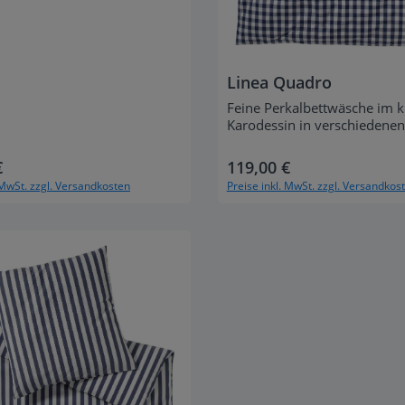
Linea Quadro
Feine Perkalbettwäsche im k
Karodessin in verschiedene
€
119,00 €
Preis:
Regulärer Preis:
 MwSt. zzgl. Versandkosten
Preise inkl. MwSt. zzgl. Versandkos