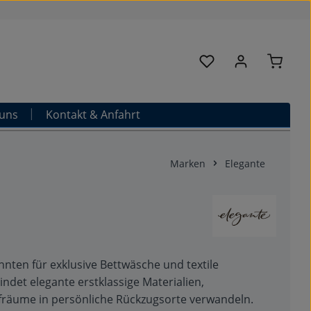
Warenk
Du hast 0 Produkte au
uns
Kontakt & Anfahrt
Marken
Elegante
ehnten für exklusive Bettwäsche und textile
det elegante erstklassige Materialien,
afräume in persönliche Rückzugsorte verwandeln.