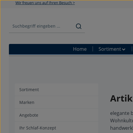
Wir freuen uns auf Ihren Besuch >
Zum Hauptinhalt springen
Zur Suche springen
Zur Hauptnavigation springen
Home
Sortiment
Sortiment
Artik
Marken
elegante b
Angebote
Wohnkultu
handwerkl
Ihr Schlaf-Konzept