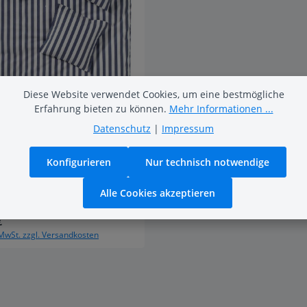
Diese Website verwendet Cookies, um eine bestmögliche
Erfahrung bieten zu können.
Mehr Informationen ...
Datenschutz
|
Impressum
ido
Konfigurieren
Nur technisch notwendige
kalbettwäsche im klassischen
ifendessin in verschiedenen
Alle Cookies akzeptieren
€
Preis:
 MwSt. zzgl. Versandkosten