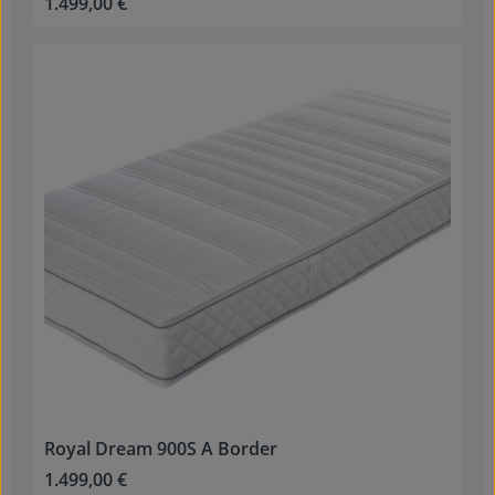
1.499,00 €
Regulärer Preis:
Royal Dream 900S A Border
1.499,00 €
Regulärer Preis: