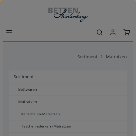
Zum Hauptinhalt springen
Ware
Sortiment
Matratzen
Sortiment
Bettwaren
Matratzen
Kaltschaum-Matratzen
Taschenfederkern-Matratzen