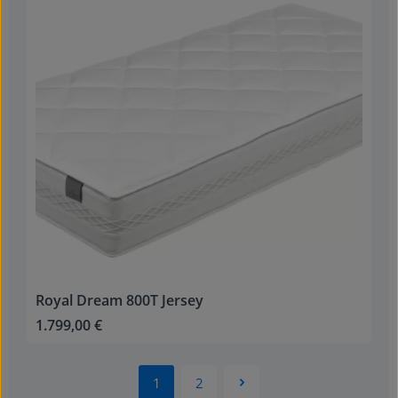
Royal Dream 800T Jersey
1.799,00 €
Regulärer Preis:
1
2
Seite
Seite