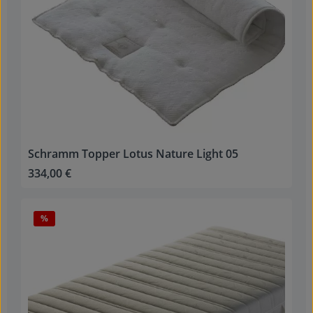
Schramm Topper Lotus Nature Light 05
334,00 €
Regulärer Preis:
Rabatt
%