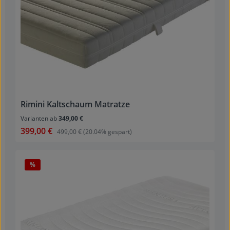
Rimini Kaltschaum Matratze
Varianten ab
349,00 €
399,00 €
Verkaufspreis:
Regulärer Preis:
499,00 €
(20.04% gespart)
Rabatt
%