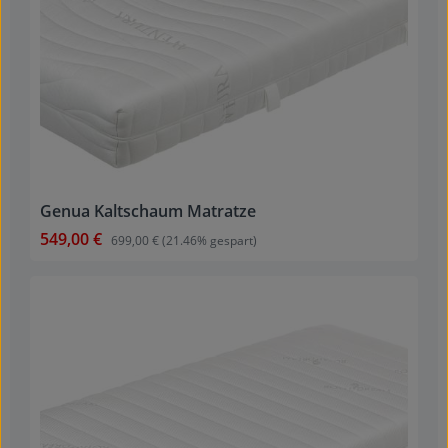
Genua Kaltschaum Matratze
549,00 €
Verkaufspreis:
Regulärer Preis:
699,00 €
(21.46% gespart)