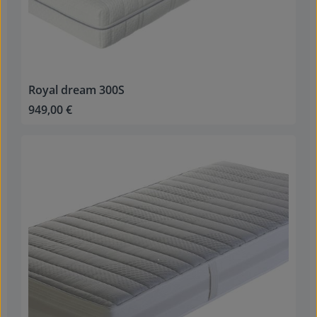
Royal dream 300S
949,00 €
Regulärer Preis: