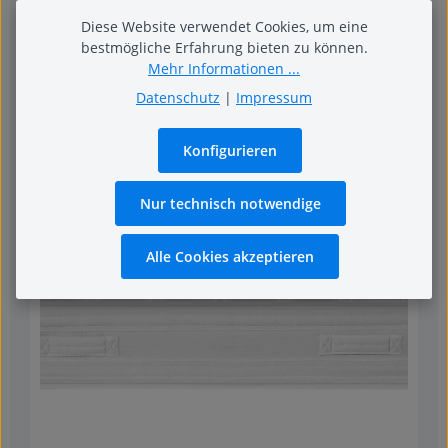
Diese Website verwendet Cookies, um eine
bestmögliche Erfahrung bieten zu können.
Royal Dream 500T Drell
Mehr Informationen ...
1.199,00 €
Regulärer Preis:
Datenschutz
|
Impressum
Konfigurieren
Nur technisch notwendige
Alle Cookies akzeptieren