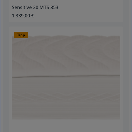
Sensitive 20 MTS 853
1.339,00 €
Regulärer Preis:
Tipp