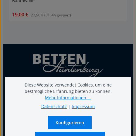
Baumwolle
19,00 €
Verkaufspreis:
Regulärer Preis:
27,90 €
(31.9% gespart)
Diese Website verwendet Cookies, um eine
bestmögliche Erfahrung bieten zu können.
Mehr Informationen ...
Für guten Schlaf
Datenschutz
|
Impressum
Termin
Konfigurieren
Warum Fachgeschäft