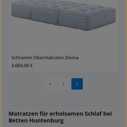
Schramm Obermatratze Divina
4.684,00 €
Regulärer Preis:
1
2
Seite
Seite
Matratzen für erholsamen Schlaf bei
Betten Huntenburg