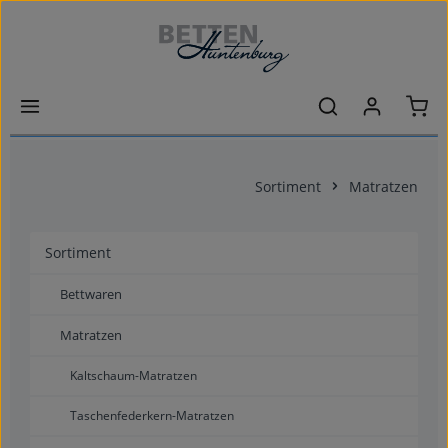
Zum Hauptinhalt springen
Ware
Sortiment
Matratzen
Sortiment
Bettwaren
Matratzen
Kaltschaum-Matratzen
Taschenfederkern-Matratzen