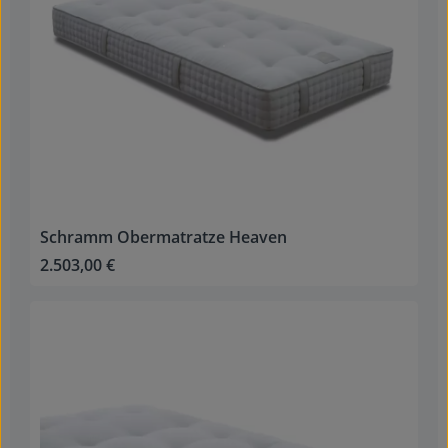
Schramm Obermatratze Heaven
2.503,00 €
Regulärer Preis: